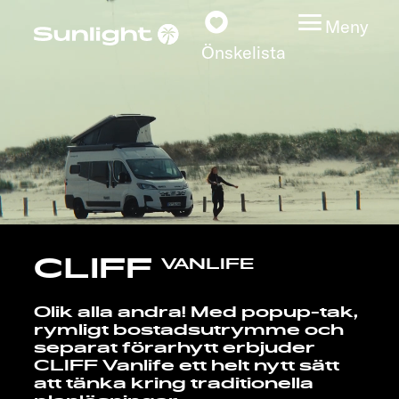
Meny
Önskelista
Modeller
Konfigurator
Find din Sunlight
CLIFF
VANLIFE
Hitta återförsäljare
Olik alla andra! Med popup-tak,
rymligt bostadsutrymme och
Upptäck
separat förarhytt erbjuder
CLIFF Vanlife ett helt nytt sätt
Service
att tänka kring traditionella