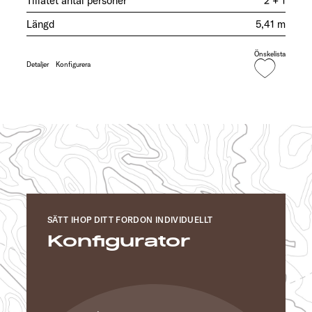
Tillåtet antal personer
2 + 1
Längd
5,41 m
Önskelista
Detaljer
Konfigurera
SÄTT IHOP DITT FORDON INDIVIDUELLT
Konfigurator