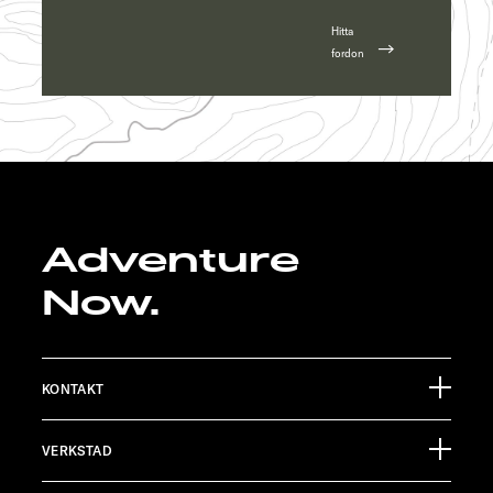
Hitta
fordon
Adventure
Now.
KONTAKT
Sunlight GmbH
VERKSTAD
Ölmühlestraße 6
88299 Leutkirch