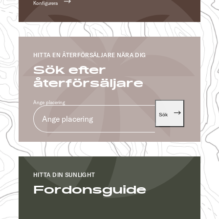
Konfigurera
HITTA EN ÅTERFÖRSÄLJARE NÄRA DIG
Sök efter
återförsäljare
Ange placering
Sök
HITTA DIN SUNLIGHT
Fordonsguide