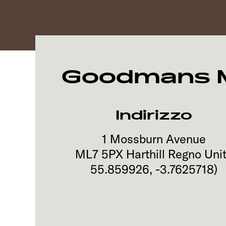
Goodmans Mo
Indirizzo
1 Mossburn Avenue
ML7 5PX
Harthill
Regno Uni
55.859926
,
-3.7625718
)