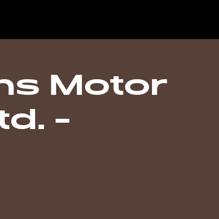
s Motor
d. -