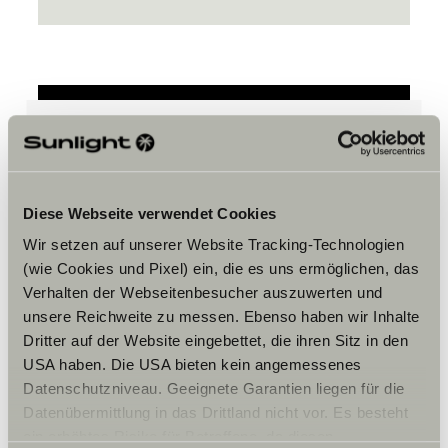
Hay que aceptar los cookies de
marketing para ver el contenido.
Diese Webseite verwendet Cookies
Wir setzen auf unserer Website Tracking-Technologien
Ajustes de cookies
(wie Cookies und Pixel) ein, die es uns ermöglichen, das
Verhalten der Webseitenbesucher auszuwerten und
unsere Reichweite zu messen. Ebenso haben wir Inhalte
Dritter auf der Website eingebettet, die ihren Sitz in den
USA haben. Die USA bieten kein angemessenes
Datenschutzniveau. Geeignete Garantien liegen für die
Datenübermittlung in das Drittland nicht vor. Es besteht
ein erhöhtes Risiko für Betroffene, da diesen