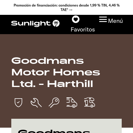
Promoción de financiación: condiciones desde 1,99 % TIN, 4,46 %
TAE* →
Menú
Favoritos
Goodmans
Modelos
Motor Homes
Configurador
Ltd. - Harthill
Encuentra tu Sunlight
Búsqueda de
concesionarios
Descubrir