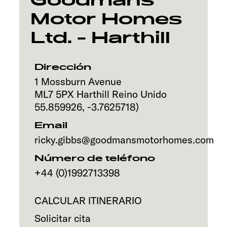
Goodmans
Motor Homes
Servicio
Ltd. - Harthill
Dirección
1 Mossburn Avenue
ML7 5PX
Harthill
Reino Unido
55.859926
,
-3.7625718
)
Email
ricky.gibbs@goodmansmotorhomes.com
Número de teléfono
+44 (0)1992713398
CALCULAR ITINERARIO
Solicitar cita