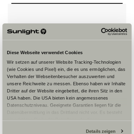
Accepter venligst
marketingcookies for at se
indholdet.
Diese Webseite verwendet Cookies
Cookie-indstillinger
Wir setzen auf unserer Website Tracking-Technologien
(wie Cookies und Pixel) ein, die es uns ermöglichen, das
Verhalten der Webseitenbesucher auszuwerten und
unsere Reichweite zu messen. Ebenso haben wir Inhalte
Dritter auf der Website eingebettet, die ihren Sitz in den
USA haben. Die USA bieten kein angemessenes
Datenschutzniveau. Geeignete Garantien liegen für die
Datenübermittlung in das Drittland nicht vor. Es besteht
Åbningstider
ein erhöhtes Risiko für Betroffene, da diesen
Opening hours:
möglicherweise keine Rechtsbehelfsmöglichkeiten
Details zeigen
Monday – Saturday:
zustehen. Eingesetzte Dienstleister können Daten für