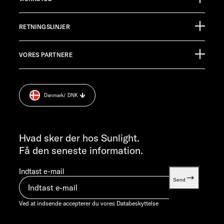
Ölmühlestraße 6
88299 Leutkirch
Begivenhedskalender
Germany
RETNINGSLINJER
Informationsmateriale
Pressroom
KUNDESERVICE
VORES PARTNERE
Aftryk
service@service.sunlight.de
Databeskyttelse
+49 7562 9870
Cookie Consent
MANDAG-TORSDAG 07:30 - 12:00 OG 13:00 - 16:00 / FREDAG ​​
Danmark
/ DNK
Vægt information
07:30 - 12:00
INFORMATION
info@sunlight.de
Hvad sker der hos Sunlight.
Få den seneste information.
Indtast e-mail
Send
Ved at indsende accepterer du vores
Databeskyttelse