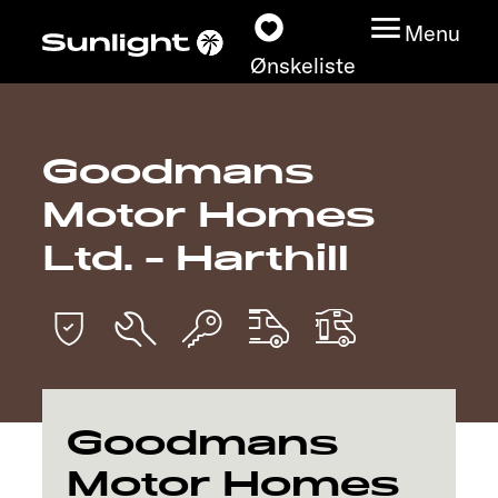
Menu
Ønskeliste
Goodmans
Modeller
Motor Homes
Konfigurator
Ltd. - Harthill
Find din Sunlight
Find forhandler
Oplev
Goodmans
Motor Homes
Service