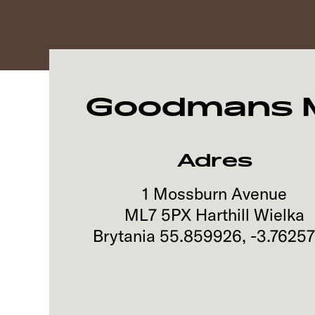
Goodmans Mo
Adres
1 Mossburn Avenue
ML7 5PX
Harthill
Wielka
Brytania
55.859926
,
-3.7625