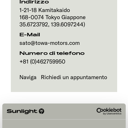
Servizi
Indirizzo
1-21-18 Kamitakaido
168-0074
Tokyo
Giappone
35.6723792
,
139.6097244
)
E-Mail
sato@towa-motors.com
Numero di telefono
+81 (0)462759950
Naviga
Richiedi un appuntamento