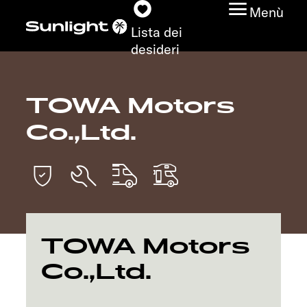
Menù
Lista dei
desideri
TOWA Motors
Modelli
Co.,Ltd.
Configuratore
Trovate il vostro
Sunlight
Ricerca concessionari
TOWA Motors
Co.,Ltd.
Scoprire