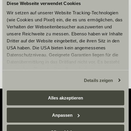
Diese Webseite verwendet Cookies
Per visualizzare il contenuto,
accettare i cookies marketing.
Wir setzen auf unserer Website Tracking-Technologien
(wie Cookies und Pixel) ein, die es uns ermöglichen, das
Verhalten der Webseitenbesucher auszuwerten und
unsere Reichweite zu messen. Ebenso haben wir Inhalte
Impostazioni Cookie
Dritter auf der Website eingebettet, die ihren Sitz in den
USA haben. Die USA bieten kein angemessenes
Datenschutzniveau. Geeignete Garantien liegen für die
Datenübermittlung in das Drittland nicht vor. Es besteht
ein erhöhtes Risiko für Betroffene, da diesen
möglicherweise keine Rechtsbehelfsmöglichkeiten
Details zeigen
zustehen. Eingesetzte Dienstleister können Daten für
eigene Zwecke verarbeiten und mit anderen Daten
zusammenführen. Weitere Informationen finden Sie hier:
Alles akzeptieren
Datenschutzerklärung
/
Datenschutzerklärung
Sunlight Business
. Akzeptieren Sie oder wählen Sie
Adventure
Anpassen
einzelne Cookies/Dienste in den Einstellungen aus,
Now.
erteilen Sie uns Ihre Einwilligung zur Verarbeitung Ihrer