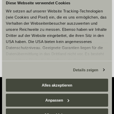
Vennligst aksepter
Diese Webseite verwendet Cookies
markedsføringscookies for å se
Wir setzen auf unserer Website Tracking-Technologien
innholdet.
(wie Cookies und Pixel) ein, die es uns ermöglichen, das
Verhalten der Webseitenbesucher auszuwerten und
unsere Reichweite zu messen. Ebenso haben wir Inhalte
Innstillinger for cookies
Dritter auf der Website eingebettet, die ihren Sitz in den
USA haben. Die USA bieten kein angemessenes
Datenschutzniveau. Geeignete Garantien liegen für die
Datenübermittlung in das Drittland nicht vor. Es besteht
ein erhöhtes Risiko für Betroffene, da diesen
möglicherweise keine Rechtsbehelfsmöglichkeiten
Details zeigen
zustehen. Eingesetzte Dienstleister können Daten für
eigene Zwecke verarbeiten und mit anderen Daten
zusammenführen. Weitere Informationen finden Sie hier:
Alles akzeptieren
Datenschutzerklärung
/
Datenschutzerklärung
Sunlight Business
. Akzeptieren Sie oder wählen Sie
Adventure
Anpassen
einzelne Cookies/Dienste in den Einstellungen aus,
Now.
erteilen Sie uns Ihre Einwilligung zur Verarbeitung Ihrer