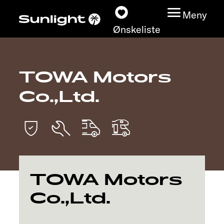
Meny
Ønskeliste
TOWA Motors
Modeller
Co.,Ltd.
Konfigurator
Finn din Sunlight
Finn forhandler
TOWA Motors
Oppdage
Co.,Ltd.
Service