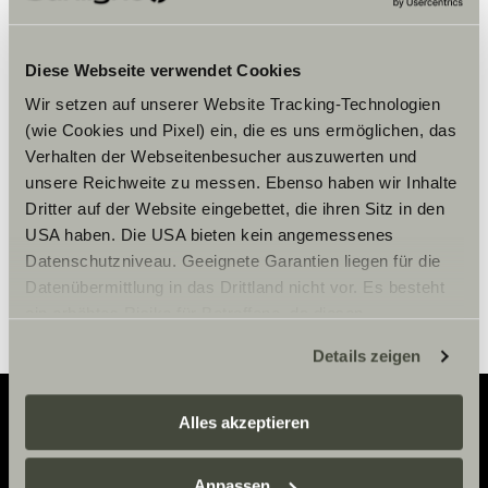
Bitte akzeptiere die Marketing-
Diese Webseite verwendet Cookies
Cookies, um die Inhalte zu sehen.
Wir setzen auf unserer Website Tracking-Technologien
(wie Cookies und Pixel) ein, die es uns ermöglichen, das
Verhalten der Webseitenbesucher auszuwerten und
Cookie-Einstellungen
unsere Reichweite zu messen. Ebenso haben wir Inhalte
Dritter auf der Website eingebettet, die ihren Sitz in den
USA haben. Die USA bieten kein angemessenes
Datenschutzniveau. Geeignete Garantien liegen für die
Datenübermittlung in das Drittland nicht vor. Es besteht
ein erhöhtes Risiko für Betroffene, da diesen
möglicherweise keine Rechtsbehelfsmöglichkeiten
Details zeigen
zustehen. Eingesetzte Dienstleister können Daten für
eigene Zwecke verarbeiten und mit anderen Daten
zusammenführen. Weitere Informationen finden Sie hier:
Alles akzeptieren
Datenschutzerklärung
/
Datenschutzerklärung
Adventure
Sunlight Business
. Akzeptieren Sie oder wählen Sie
Anpassen