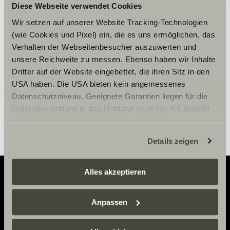
Accepter venligst
Diese Webseite verwendet Cookies
marketingcookies for at se
Wir setzen auf unserer Website Tracking-Technologien
indholdet.
(wie Cookies und Pixel) ein, die es uns ermöglichen, das
Verhalten der Webseitenbesucher auszuwerten und
unsere Reichweite zu messen. Ebenso haben wir Inhalte
Cookie-indstillinger
Dritter auf der Website eingebettet, die ihren Sitz in den
USA haben. Die USA bieten kein angemessenes
Datenschutzniveau. Geeignete Garantien liegen für die
Datenübermittlung in das Drittland nicht vor. Es besteht
ein erhöhtes Risiko für Betroffene, da diesen
möglicherweise keine Rechtsbehelfsmöglichkeiten
Details zeigen
zustehen. Eingesetzte Dienstleister können Daten für
eigene Zwecke verarbeiten und mit anderen Daten
zusammenführen. Weitere Informationen finden Sie hier:
Alles akzeptieren
Datenschutzerklärung
/
Datenschutzerklärung
Sunlight Business
. Akzeptieren Sie oder wählen Sie
Adventure
Anpassen
einzelne Cookies/Dienste in den Einstellungen aus,
Now.
erteilen Sie uns Ihre Einwilligung zur Verarbeitung Ihrer