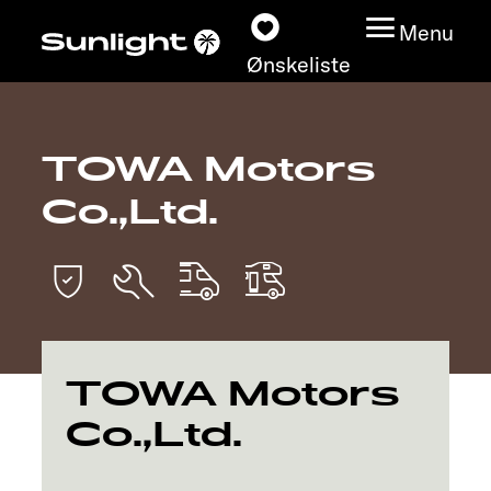
Menu
Ønskeliste
TOWA Motors
Modeller
Co.,Ltd.
Konfigurator
Find din Sunlight
Find forhandler
TOWA Motors
Oplev
Co.,Ltd.
Service