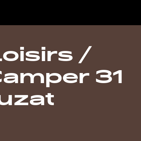
isirs /
amper 31
uzat