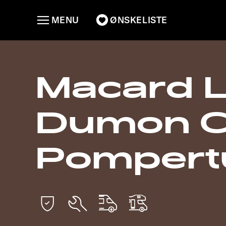
MENU
ØNSKELISTE
Macard Lo
Dumon C
Pompert