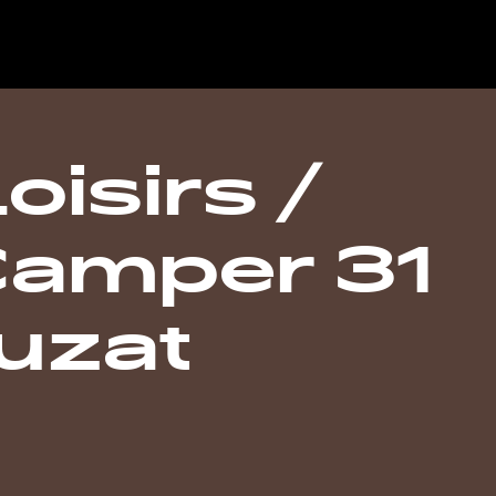
isirs /
amper 31
uzat