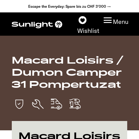
Escape the Everyday: Spare bis zu CHF 3'000 →
Menu
Wishlist
Macard Loisirs /
Modelle
Dumon Camper
Konfigurator
31 Pompertuzat
Fahrzeugfinder
Händlersuche
Explore
Macard Loisirs