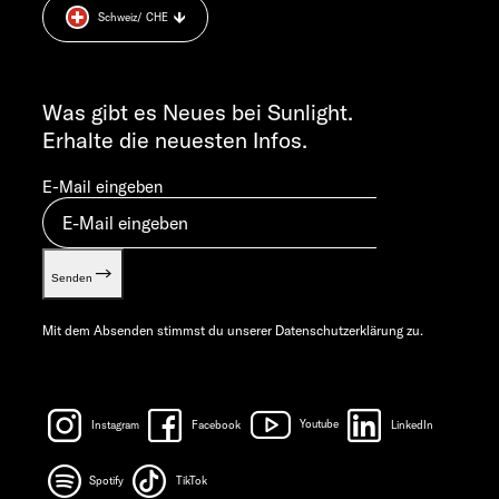
MO-DO 7:30 – 12:00 UND 13:00 – 16:00 UHR
Schweiz
/ CHE
Cookie Consent
FR 7:30 – 12:00 UHR
Gewichts­informationen
ALLGEMEINE ANFRAGEN
Let’s play!
info@sunlight.de
Was gibt es Neues bei Sunlight.
Erhalte die neuesten Infos.
E-Mail eingeben
Senden
Mit dem Absenden stimmst du unserer
Datenschutzerklärung
zu.
Instagram
Facebook
Youtube
LinkedIn
Spotify
TikTok