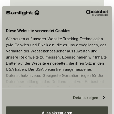
Diese Webseite verwendet Cookies
Wir setzen auf unserer Website Tracking-Technologien
Bitte akzeptiere die Marketing-
(wie Cookies und Pixel) ein, die es uns ermöglichen, das
Cookies, um die Inhalte zu sehen.
Verhalten der Webseitenbesucher auszuwerten und
unsere Reichweite zu messen. Ebenso haben wir Inhalte
Dritter auf der Website eingebettet, die ihren Sitz in den
Cookie-Einstellungen
USA haben. Die USA bieten kein angemessenes
Datenschutzniveau. Geeignete Garantien liegen für die
Datenübermittlung in das Drittland nicht vor. Es besteht
ein erhöhtes Risiko für Betroffene, da diesen
möglicherweise keine Rechtsbehelfsmöglichkeiten
Details zeigen
zustehen. Eingesetzte Dienstleister können Daten für
eigene Zwecke verarbeiten und mit anderen Daten
zusammenführen. Weitere Informationen finden Sie hier:
Alles akzeptieren