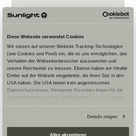
Diese Webseite verwendet Cookies
Wir setzen auf unserer Website Tracking-Technologien
Bitte akzeptiere die Marketing-
(wie Cookies und Pixel) ein, die es uns ermöglichen, das
Cookies, um die Inhalte zu sehen.
Verhalten der Webseitenbesucher auszuwerten und
unsere Reichweite zu messen. Ebenso haben wir Inhalte
Dritter auf der Website eingebettet, die ihren Sitz in den
Cookie-Einstellungen
USA haben. Die USA bieten kein angemessenes
Datenschutzniveau. Geeignete Garantien liegen für die
Datenübermittlung in das Drittland nicht vor. Es besteht
ein erhöhtes Risiko für Betroffene, da diesen
möglicherweise keine Rechtsbehelfsmöglichkeiten
Details zeigen
zustehen. Eingesetzte Dienstleister können Daten für
eigene Zwecke verarbeiten und mit anderen Daten
zusammenführen. Weitere Informationen finden Sie hier:
Alles akzeptieren