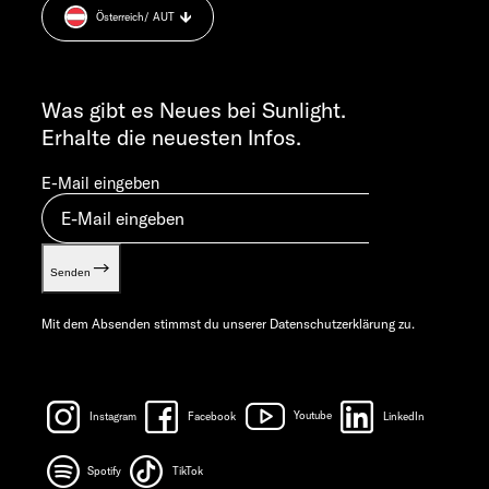
MO-DO 7:30 – 12:00 UND 13:00 – 16:00 UHR
Österreich
/ AUT
Cookie Consent
FR 7:30 – 12:00 UHR
Gewichts­informationen
ALLGEMEINE ANFRAGEN
Let’s play!
info@sunlight.de
Was gibt es Neues bei Sunlight.
Erhalte die neuesten Infos.
E-Mail eingeben
Senden
Mit dem Absenden stimmst du unserer
Datenschutzerklärung
zu.
Instagram
Facebook
Youtube
LinkedIn
Spotify
TikTok