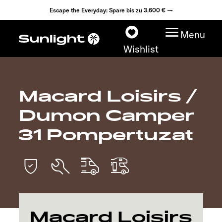
Escape the Everyday: Spare bis zu 3.600 € →
Menu
Wishlist
Macard Loisirs /
Modelle
Dumon Camper
Konfigurator
31 Pompertuzat
Fahrzeugfinder
Händlersuche
Explore
Macard Loisirs