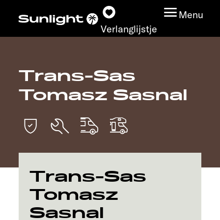
Menu
Verlanglijstje
Trans-Sas
Modeloverzicht
Tomasz Sasnal
Configurator
Vind jouw Sunlight
Vind jouw dealer
Trans-Sas
Ontdek
Tomasz
Sasnal
Service