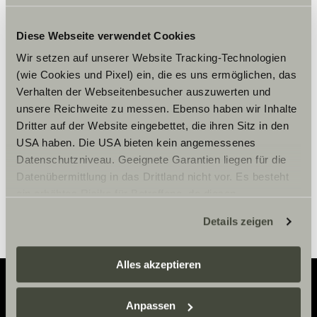
Diese Webseite verwendet Cookies
Accepteer marketing-cookies om
Wir setzen auf unserer Website Tracking-Technologien
de tour te bekijken.
(wie Cookies und Pixel) ein, die es uns ermöglichen, das
Verhalten der Webseitenbesucher auszuwerten und
unsere Reichweite zu messen. Ebenso haben wir Inhalte
Cookie-instellingen
Dritter auf der Website eingebettet, die ihren Sitz in den
USA haben. Die USA bieten kein angemessenes
Datenschutzniveau. Geeignete Garantien liegen für die
Datenübermittlung in das Drittland nicht vor. Es besteht
ein erhöhtes Risiko für Betroffene, da diesen
möglicherweise keine Rechtsbehelfsmöglichkeiten
Details zeigen
zustehen. Eingesetzte Dienstleister können Daten für
eigene Zwecke verarbeiten und mit anderen Daten
zusammenführen. Weitere Informationen finden Sie hier:
Alles akzeptieren
Datenschutzerklärung
/
Datenschutzerklärung
Sunlight Business
. Akzeptieren Sie oder wählen Sie
Anpassen
einzelne Cookies/Dienste in den Einstellungen aus,