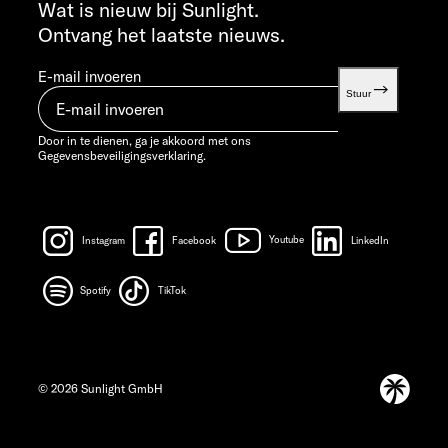
info@sunlight.de
Wat is nieuw bij Sunlight.
Ontvang het laatste nieuws.
E-mail invoeren
Stuur
Door in te dienen, ga je akkoord met ons
Gegevensbeveiligingsverklaring.
Instagram
Facebook
Youtube
LinkedIn
Spotify
TikTok
© 2026 Sunlight GmbH