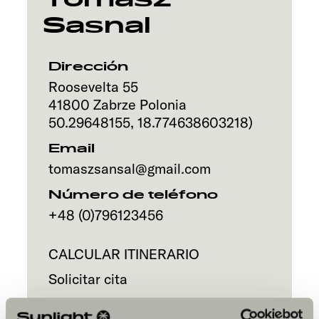
Sasnal
Servicio
Dirección
Roosevelta 55
41800
Zabrze
Polonia
50.29648155
,
18.774638603218
)
Email
tomaszsansal@gmail.com
Número de teléfono
+48 (0)796123456
CALCULAR ITINERARIO
Solicitar cita