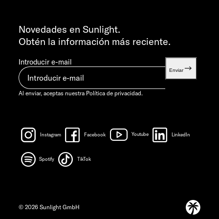
INFORMACIÓN
info@sunlight.de
Novedades en Sunlight.
Obtén la información más reciente.
Introducir e-mail
Enviar
Al enviar, aceptas nuestra
Política de privacidad.
Instagram
Facebook
Youtube
LinkedIn
Spotify
TikTok
© 2026 Sunlight GmbH