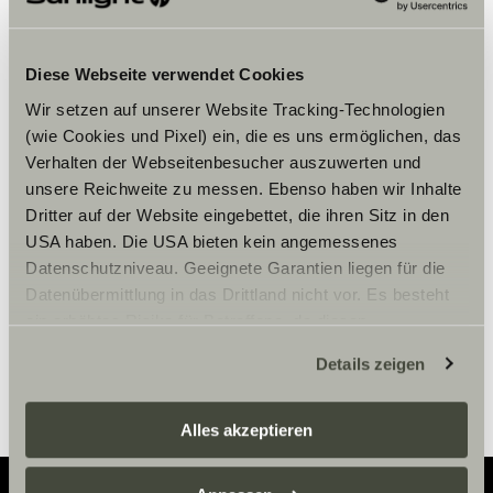
Diese Webseite verwendet Cookies
Wir setzen auf unserer Website Tracking-Technologien
(wie Cookies und Pixel) ein, die es uns ermöglichen, das
Hay que aceptar los cookies de
Verhalten der Webseitenbesucher auszuwerten und
marketing para ver el contenido.
unsere Reichweite zu messen. Ebenso haben wir Inhalte
Dritter auf der Website eingebettet, die ihren Sitz in den
USA haben. Die USA bieten kein angemessenes
Ajustes de cookies
Datenschutzniveau. Geeignete Garantien liegen für die
Datenübermittlung in das Drittland nicht vor. Es besteht
ein erhöhtes Risiko für Betroffene, da diesen
möglicherweise keine Rechtsbehelfsmöglichkeiten
Details zeigen
zustehen. Eingesetzte Dienstleister können Daten für
eigene Zwecke verarbeiten und mit anderen Daten
zusammenführen. Weitere Informationen finden Sie hier:
Alles akzeptieren
Datenschutzerklärung
/
Datenschutzerklärung
Sunlight Business
. Akzeptieren Sie oder wählen Sie