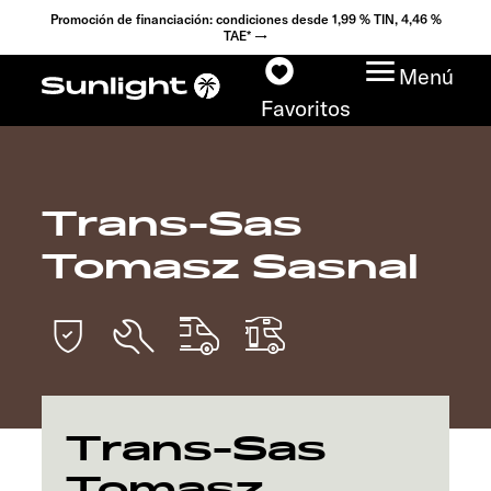
Promoción de financiación: condiciones desde 1,99 % TIN, 4,46 %
TAE* →
Menú
Favoritos
Trans-Sas
Modelos
Tomasz Sasnal
Configurador
Encuentra tu Sunlight
Búsqueda de
concesionarios
Trans-Sas
Tomasz
Descubrir