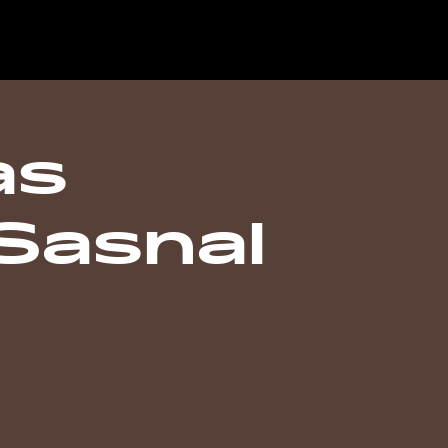
as
Sasnal