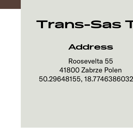
Trans-Sas 
Address
Roosevelta 55
41800
Zabrze
Polen
50.29648155
,
18.7746386032