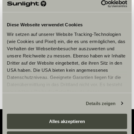
Veuillez accepter les cookies pour
Diese Webseite verwendet Cookies
afficher le contenu.
Wir setzen auf unserer Website Tracking-Technologien
(wie Cookies und Pixel) ein, die es uns ermöglichen, das
Verhalten der Webseitenbesucher auszuwerten und
Paramètre des cookies
unsere Reichweite zu messen. Ebenso haben wir Inhalte
Dritter auf der Website eingebettet, die ihren Sitz in den
USA haben. Die USA bieten kein angemessenes
Datenschutzniveau. Geeignete Garantien liegen für die
Datenübermittlung in das Drittland nicht vor. Es besteht
ein erhöhtes Risiko für Betroffene, da diesen
möglicherweise keine Rechtsbehelfsmöglichkeiten
Details zeigen
zustehen. Eingesetzte Dienstleister können Daten für
eigene Zwecke verarbeiten und mit anderen Daten
zusammenführen. Weitere Informationen finden Sie hier:
Alles akzeptieren
Datenschutzerklärung
/
Datenschutzerklärung