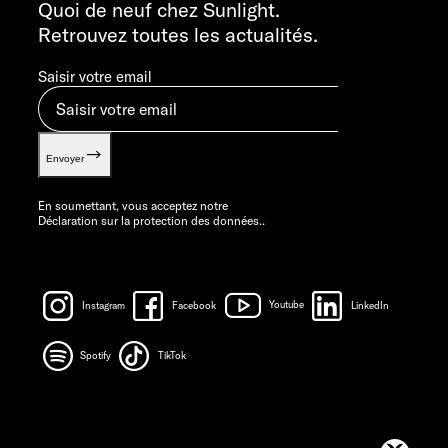
info@sunlight.de
Quoi de neuf chez Sunlight.
Retrouvez toutes les actualités.
Saisir votre email
Envoyer
En soumettant, vous acceptez notre
Déclaration sur la protection des données.
.
Instagram
Facebook
Youtube
LinkedIn
Spotify
TikTok