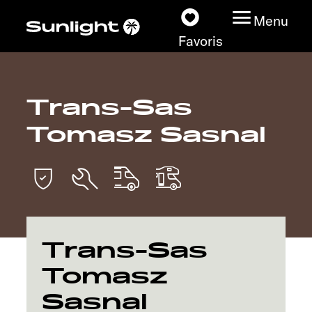
Menu
Favoris
Trans-Sas
Nos modèles
Tomasz Sasnal
Configurateur
Recherchez votre
Sunlight
Nos concessionnaires
Trans-Sas
Tomasz
Découvrir
Sasnal