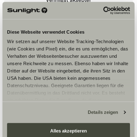
markedsføringscookies for å se
innholdet.
Diese Webseite verwendet Cookies
Innstillinger for cookies
Wir setzen auf unserer Website Tracking-Technologien
(wie Cookies und Pixel) ein, die es uns ermöglichen, das
Verhalten der Webseitenbesucher auszuwerten und
unsere Reichweite zu messen. Ebenso haben wir Inhalte
Dritter auf der Website eingebettet, die ihren Sitz in den
USA haben. Die USA bieten kein angemessenes
Datenschutzniveau. Geeignete Garantien liegen für die
Åpningstider
Datenübermittlung in das Drittland nicht vor. Es besteht
ein erhöhtes Risiko für Betroffene, da diesen
Montag – Freitag
möglicherweise keine Rechtsbehelfsmöglichkeiten
Details zeigen
08:00 – 12:00 Uhr
zustehen. Eingesetzte Dienstleister können Daten für
13:30 – 17:30 Uhr
eigene Zwecke verarbeiten und mit anderen Daten
zusammenführen. Weitere Informationen finden Sie hier:
Alles akzeptieren
Datenschutzerklärung
/
Datenschutzerklärung