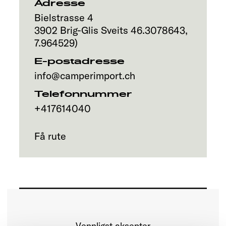
Adresse
Bielstrasse 4
3902
Brig-Glis
Sveits
46.3078643
,
7.964529
)
E-postadresse
info@camperimport.ch
Telefonnummer
+417614040
Få rute
Vennligst aksepter