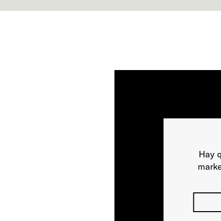
Hay q
marke