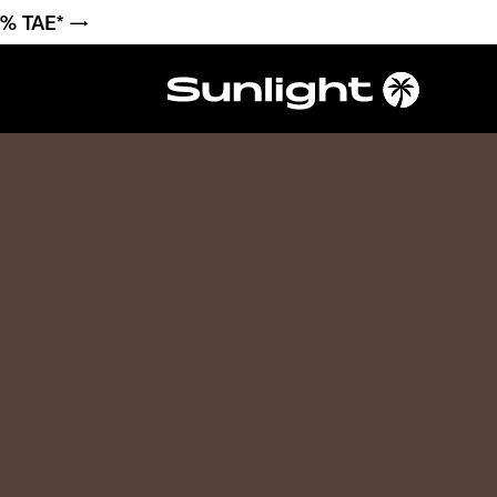
6 % TAE* →