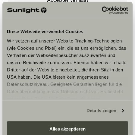
marketingcookies for at se
indholdet.
Diese Webseite verwendet Cookies
Cookie-indstillinger
Wir setzen auf unserer Website Tracking-Technologien
(wie Cookies und Pixel) ein, die es uns ermöglichen, das
Verhalten der Webseitenbesucher auszuwerten und
unsere Reichweite zu messen. Ebenso haben wir Inhalte
Dritter auf der Website eingebettet, die ihren Sitz in den
USA haben. Die USA bieten kein angemessenes
Datenschutzniveau. Geeignete Garantien liegen für die
Åbningstider
Datenübermittlung in das Drittland nicht vor. Es besteht
ein erhöhtes Risiko für Betroffene, da diesen
Montag – Freitag
möglicherweise keine Rechtsbehelfsmöglichkeiten
Details zeigen
08:00 – 12:00 Uhr
zustehen. Eingesetzte Dienstleister können Daten für
13:30 – 17:30 Uhr
eigene Zwecke verarbeiten und mit anderen Daten
zusammenführen. Weitere Informationen finden Sie hier:
Alles akzeptieren
Datenschutzerklärung
/
Datenschutzerklärung