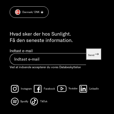
Databeskyttelse
+49 7562 9870
Cookie Consent
MANDAG-TORSDAG 07:30 - 12:00 OG 13:00 - 16:00 / FREDAG ​​
Danmark
/ DNK
Vægt information
07:30 - 12:00
INFORMATION
info@sunlight.de
Hvad sker der hos Sunlight.
Få den seneste information.
Indtast e-mail
Send
Ved at indsende accepterer du vores
Databeskyttelse
Instagram
Facebook
Youtube
LinkedIn
Spotify
TikTok