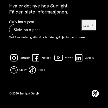
info@sunlight.de
Hva er det nye hos Sunlight.
Få den siste informasjonen.
Skriv inn e-post
Send
Ved å sende inn godtar du vår
Retningslinjer for personvern.
Instagram
Facebook
Youtube
LinkedIn
Spotify
TikTok
© 2026 Sunlight GmbH