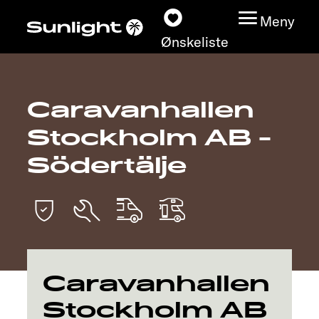
Meny
Ønskeliste
Caravanhallen
Modeller
Stockholm AB -
Konfigurator
Södertälje
Finn din Sunlight
Finn forhandler
Oppdage
Caravanhallen
Stockholm AB
Service