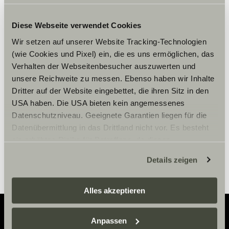
Diese Webseite verwendet Cookies
Wir setzen auf unserer Website Tracking-Technologien
Vennligst aksepter
(wie Cookies und Pixel) ein, die es uns ermöglichen, das
markedsføringscookies for å se
Verhalten der Webseitenbesucher auszuwerten und
innholdet.
unsere Reichweite zu messen. Ebenso haben wir Inhalte
Dritter auf der Website eingebettet, die ihren Sitz in den
USA haben. Die USA bieten kein angemessenes
Innstillinger for cookies
Datenschutzniveau. Geeignete Garantien liegen für die
Datenübermittlung in das Drittland nicht vor. Es besteht
ein erhöhtes Risiko für Betroffene, da diesen
möglicherweise keine Rechtsbehelfsmöglichkeiten
Details zeigen
zustehen. Eingesetzte Dienstleister können Daten für
eigene Zwecke verarbeiten und mit anderen Daten
zusammenführen. Weitere Informationen finden Sie hier:
Alles akzeptieren
Datenschutzerklärung
/
Datenschutzerklärung
Sunlight Business
. Akzeptieren Sie oder wählen Sie
Anpassen
einzelne Cookies/Dienste in den Einstellungen aus,