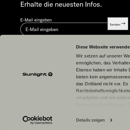
Erhalte die neuesten Infos.
E-Mail eingeben
Senden
Mit dem Absenden stimmst du unserer
Datenschutzerklä
Diese Webseite verwende
Wir setzen auf unserer Web
ermöglichen, das Verhalt
Ebenso haben wir Inhalte D
bieten kein angemessenes 
Unsere Partner
das Drittland nicht vor. E
Rechtsbehelfsmöglichkeite
verarbeiten und mit ander
Datenschutzerklärung
/
einzelne Cookies/Dienste i
Daten zu den genannten Zwe
Details zeigen
erforderlich und kann jede