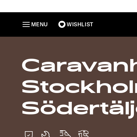
MENU
WISHLIST
Caravanh
Stockhol
Södertäl