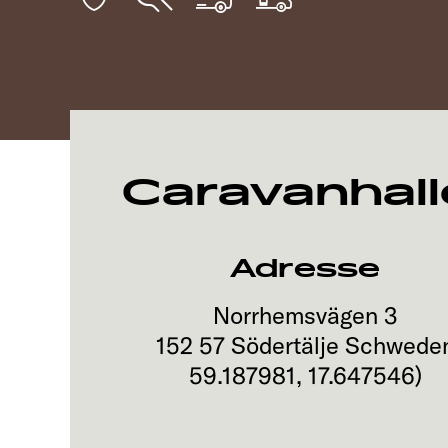
Caravanhall
Adresse
Norrhemsvägen 3
152 57
Södertälje
Schwede
59.187981
,
17.647546
)