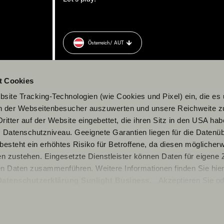
Österreich
/ AUT
rung
zu.
t Cookies
site Tracking-Technologien (wie Cookies und Pixel) ein, die es
en der Webseitenbesucher auszuwerten und unsere Reichweite 
ritter auf der Website eingebettet, die ihren Sitz in den USA ha
Datenschutzniveau. Geeignete Garantien liegen für die Datenüb
s besteht ein erhöhtes Risiko für Betroffene, da diesen möglicher
n zustehen. Eingesetzte Dienstleister können Daten für eigene
en Daten zusammenführen. Weitere Informationen finden Sie hier
Datenschutzerklärung Sunlight Business
. Akzeptieren Sie od
© 2026 Sunlight GmbH
n den Einstellungen aus, erteilen Sie uns Ihre Einwilligung zur Ve
cken. Die Einwilligung ist freiwillig, für den Besuch der Websit
rzeit über die Einstellungen widerrufen werden. Klicken Sie auf 