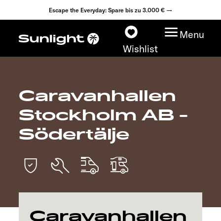
Escape the Everyday: Spare bis zu 3.000 € →
Menu
Wishlist
Caravanhallen
Modelle
Stockholm AB -
Konfigurator
Södertälje
Fahrzeugfinder
Fahrzeugbörse
Händlersuche
Caravanhallen