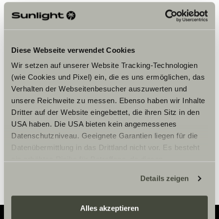
Diese Webseite verwendet Cookies
Wir setzen auf unserer Website Tracking-Technologien
Bitte akzeptiere die Marketing-
(wie Cookies und Pixel) ein, die es uns ermöglichen, das
Cookies, um die Inhalte zu sehen.
Verhalten der Webseitenbesucher auszuwerten und
unsere Reichweite zu messen. Ebenso haben wir Inhalte
Dritter auf der Website eingebettet, die ihren Sitz in den
Cookie-Einstellungen
USA haben. Die USA bieten kein angemessenes
Datenschutzniveau. Geeignete Garantien liegen für die
Datenübermittlung in das Drittland nicht vor. Es besteht
ein erhöhtes Risiko für Betroffene, da diesen
möglicherweise keine Rechtsbehelfsmöglichkeiten
Details zeigen
zustehen. Eingesetzte Dienstleister können Daten für
eigene Zwecke verarbeiten und mit anderen Daten
zusammenführen. Weitere Informationen finden Sie hier:
Alles akzeptieren
Datenschutzerklärung
/
Datenschutzerklärung