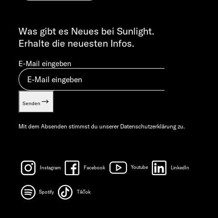
Cookie Consent
ALLGEMEINE ANFRAGEN
Verwertungsnachweis
info@sunlight.de
Was gibt es Neues bei Sunlight.
Gewichts­informationen
Erhalte die neuesten Infos.
Let’s play!
E-Mail eingeben
Senden
Mit dem Absenden stimmst du unserer
Datenschutzerklärung
zu.
Instagram
Facebook
Youtube
LinkedIn
Spotify
TikTok