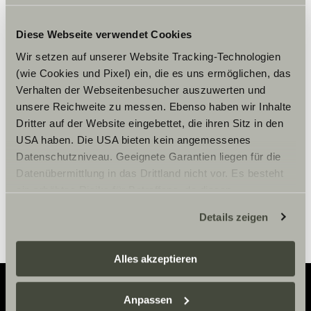
Diese Webseite verwendet Cookies
Wir setzen auf unserer Website Tracking-Technologien
Please accept marketing-
(wie Cookies und Pixel) ein, die es uns ermöglichen, das
cookies to use this function.
Verhalten der Webseitenbesucher auszuwerten und
unsere Reichweite zu messen. Ebenso haben wir Inhalte
Dritter auf der Website eingebettet, die ihren Sitz in den
Cookie Settings
USA haben. Die USA bieten kein angemessenes
Datenschutzniveau. Geeignete Garantien liegen für die
Datenübermittlung in das Drittland nicht vor. Es besteht
ein erhöhtes Risiko für Betroffene, da diesen
möglicherweise keine Rechtsbehelfsmöglichkeiten
Details zeigen
zustehen. Eingesetzte Dienstleister können Daten für
eigene Zwecke verarbeiten und mit anderen Daten
zusammenführen. Weitere Informationen finden Sie hier:
Alles akzeptieren
Datenschutzerklärung
/
Datenschutzerklärung
Sunlight Business
. Akzeptieren Sie oder wählen Sie
Anpassen
einzelne Cookies/Dienste in den Einstellungen aus,