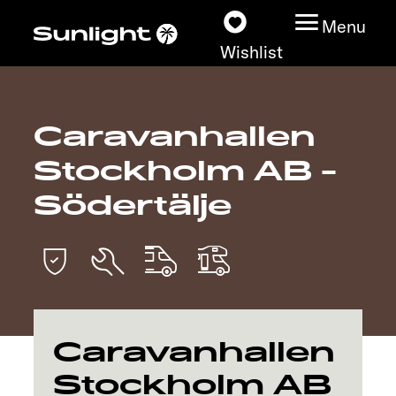
Menu
Wishlist
Caravanhallen
Models
Stockholm AB -
Configurator
Södertälje
Vehicle Guide
Dealerslocator
Explore
Caravanhallen
Stockholm AB
Service