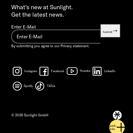
info@sunlight.de
What’s new at Sunlight.
Get the latest news.
Enter E-Mail
Submit
By submitting you agree to our
Privacy statement.
Instagram
Facebook
Youtube
LinkedIn
Spotify
TikTok
© 2026 Sunlight GmbH
Quick-
Links