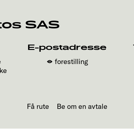
tos SAS
E-postadresse
e
forestilling
ike
Få rute
Be om en avtale