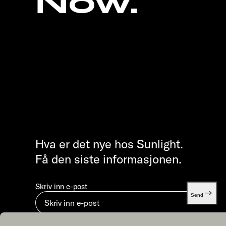
Now.
Hva er det nye hos Sunlight.
Få den siste informasjonen.
Skriv inn e-post
Send
Ved å sende inn godtar du vår
Retningslinjer for personver