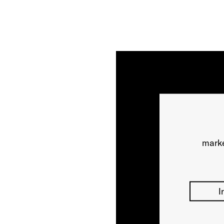
marke
I