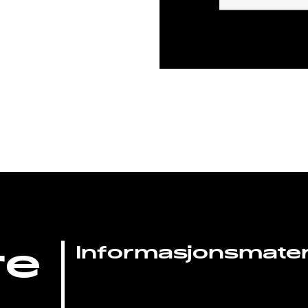
re
Informasjonsmateri