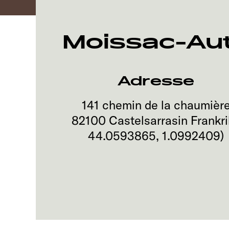
Moissac-Au
Adresse
141 chemin de la chaumièr
82100
Castelsarrasin
Frankr
44.0593865
,
1.0992409
)