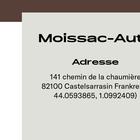
Moissac-Au
Adresse
141 chemin de la chaumièr
82100
Castelsarrasin
Frankre
44.0593865
,
1.0992409
)