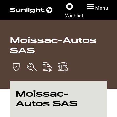
Menu
Wishlist
Moissac-Autos
Models
SAS
Vehicle Guide
Dealerslocator
Explore
Moissac-
Service
Autos SAS