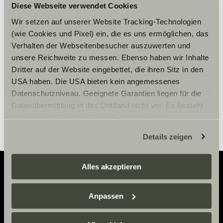
Diese Webseite verwendet Cookies
Please accept marketing-
cookies to use this function.
Wir setzen auf unserer Website Tracking-Technologien
(wie Cookies und Pixel) ein, die es uns ermöglichen, das
Verhalten der Webseitenbesucher auszuwerten und
unsere Reichweite zu messen. Ebenso haben wir Inhalte
Cookie Settings
Dritter auf der Website eingebettet, die ihren Sitz in den
USA haben. Die USA bieten kein angemessenes
Datenschutzniveau. Geeignete Garantien liegen für die
Datenübermittlung in das Drittland nicht vor. Es besteht
ein erhöhtes Risiko für Betroffene, da diesen
möglicherweise keine Rechtsbehelfsmöglichkeiten
Details zeigen
zustehen. Eingesetzte Dienstleister können Daten für
eigene Zwecke verarbeiten und mit anderen Daten
zusammenführen. Weitere Informationen finden Sie hier:
Alles akzeptieren
Datenschutzerklärung
/
Datenschutzerklärung
Sunlight Business
. Akzeptieren Sie oder wählen Sie
Adventure
Anpassen
einzelne Cookies/Dienste in den Einstellungen aus,
Now.
erteilen Sie uns Ihre Einwilligung zur Verarbeitung Ihrer