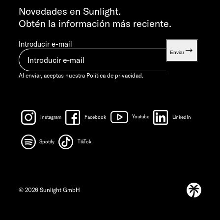
info@sunlight.de
Novedades en Sunlight.
Obtén la información más reciente.
Introducir e-mail
Enviar
Al enviar, aceptas nuestra
Política de privacidad.
Instagram
Facebook
Youtube
LinkedIn
Spotify
TikTok
© 2026 Sunlight GmbH