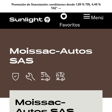
Promoción de financiación: condiciones desde 1,99 % TIN, 4,46 %
TAE* →
Menú
Favoritos
Moissac-Autos
Modelos
SAS
Configurador
Encuentra tu Sunlight
Búsqueda de
concesionarios
Moissac-
Autos SAS
Descubrir