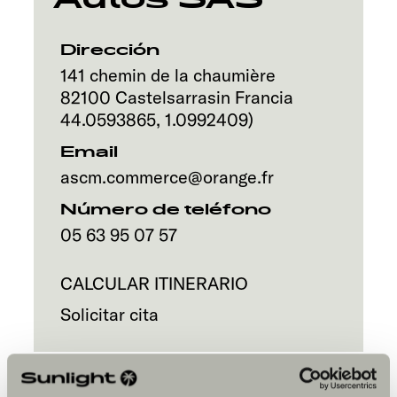
Servicio
Dirección
141 chemin de la chaumière
82100
Castelsarrasin
Francia
44.0593865
,
1.0992409
)
Email
ascm.commerce@orange.fr
Número de teléfono
05 63 95 07 57
CALCULAR ITINERARIO
Solicitar cita