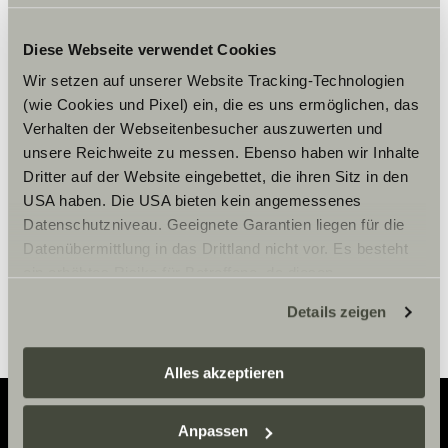
Diese Webseite verwendet Cookies
Wir setzen auf unserer Website Tracking-Technologien
Hay que aceptar los cookies de
(wie Cookies und Pixel) ein, die es uns ermöglichen, das
marketing para ver el contenido.
Verhalten der Webseitenbesucher auszuwerten und
unsere Reichweite zu messen. Ebenso haben wir Inhalte
Dritter auf der Website eingebettet, die ihren Sitz in den
Ajustes de cookies
USA haben. Die USA bieten kein angemessenes
Datenschutzniveau. Geeignete Garantien liegen für die
Datenübermittlung in das Drittland nicht vor. Es besteht
ein erhöhtes Risiko für Betroffene, da diesen
möglicherweise keine Rechtsbehelfsmöglichkeiten
Details zeigen
zustehen. Eingesetzte Dienstleister können Daten für
eigene Zwecke verarbeiten und mit anderen Daten
zusammenführen. Weitere Informationen finden Sie hier:
Alles akzeptieren
Datenschutzerklärung
/
Datenschutzerklärung
Sunlight Business
. Akzeptieren Sie oder wählen Sie
Anpassen
einzelne Cookies/Dienste in den Einstellungen aus,