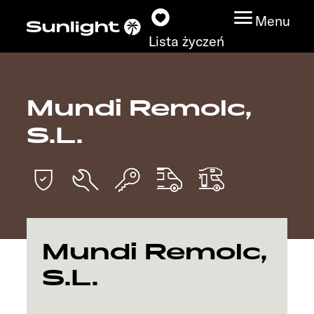
Menu
Lista życzeń
Mundi Remolc,
Modele
S.L.
Wyszukiwarka
pojazdów
Wyszukiwanie
dystrybutorów
Mundi Remolc,
Badać
S.L.
Praca