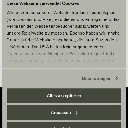
Diese Webseite verwendet Cookies
Zaakceptuj marketingowe pliki
cookie, aby zobaczyć treści.
Wir setzen auf unserer Website Tracking-Technologien
(wie Cookies und Pixel) ein, die es uns ermöglichen, das
Verhalten der Webseitenbesucher auszuwerten und
unsere Reichweite zu messen. Ebenso haben wir Inhalte
Ustawienia plików cookie
Dritter auf der Website eingebettet, die ihren Sitz in den
USA haben. Die USA bieten kein angemessenes
Datenschutzniveau. Geeignete Garantien liegen für die
Datenübermittlung in das Drittland nicht vor. Es besteht
ein erhöhtes Risiko für Betroffene, da diesen
möglicherweise keine Rechtsbehelfsmöglichkeiten
Details zeigen
zustehen. Eingesetzte Dienstleister können Daten für
eigene Zwecke verarbeiten und mit anderen Daten
zusammenführen. Weitere Informationen finden Sie hier:
Alles akzeptieren
Datenschutzerklärung
/
Datenschutzerklärung
Sunlight Business
. Akzeptieren Sie oder wählen Sie
Adventure
Anpassen
einzelne Cookies/Dienste in den Einstellungen aus,
Now.
erteilen Sie uns Ihre Einwilligung zur Verarbeitung Ihrer