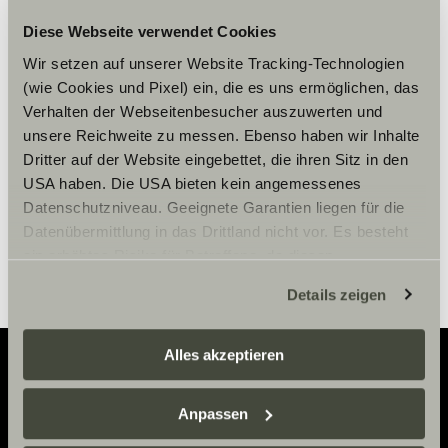
Diese Webseite verwendet Cookies
Accepteer marketing-cookies om
Wir setzen auf unserer Website Tracking-Technologien
de tour te bekijken.
(wie Cookies und Pixel) ein, die es uns ermöglichen, das
Verhalten der Webseitenbesucher auszuwerten und
unsere Reichweite zu messen. Ebenso haben wir Inhalte
Cookie-instellingen
Dritter auf der Website eingebettet, die ihren Sitz in den
USA haben. Die USA bieten kein angemessenes
Datenschutzniveau. Geeignete Garantien liegen für die
Datenübermittlung in das Drittland nicht vor. Es besteht
ein erhöhtes Risiko für Betroffene, da diesen
möglicherweise keine Rechtsbehelfsmöglichkeiten
Details zeigen
zustehen. Eingesetzte Dienstleister können Daten für
eigene Zwecke verarbeiten und mit anderen Daten
zusammenführen. Weitere Informationen finden Sie hier:
Alles akzeptieren
Datenschutzerklärung
/
Datenschutzerklärung
Sunlight Business
. Akzeptieren Sie oder wählen Sie
Adventure
Anpassen
einzelne Cookies/Dienste in den Einstellungen aus,
erteilen Sie uns Ihre Einwilligung zur Verarbeitung Ihrer