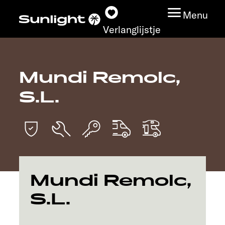
Menu
Verlanglijstje
Mundi Remolc,
Modeloverzicht
S.L.
Configurator
Vind jouw Sunlight
Vind jouw dealer
Mundi Remolc,
Ontdek
S.L.
Service