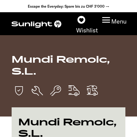
Escape the Everyday: Spare bis zu CHF 3'000 →
Menu
Wishlist
Mundi Remolc,
Modelle
S.L.
Konfigurator
Fahrzeugfinder
Händlersuche
Mundi Remolc,
Explore
S.L.