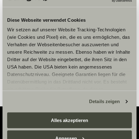
Bitte akzeptiere die Marketing-
Diese Webseite verwendet Cookies
Cookies, um die Inhalte zu sehen.
Wir setzen auf unserer Website Tracking-Technologien
(wie Cookies und Pixel) ein, die es uns ermöglichen, das
Verhalten der Webseitenbesucher auszuwerten und
Cookie-Einstellungen
unsere Reichweite zu messen. Ebenso haben wir Inhalte
Dritter auf der Website eingebettet, die ihren Sitz in den
USA haben. Die USA bieten kein angemessenes
Datenschutzniveau. Geeignete Garantien liegen für die
Datenübermittlung in das Drittland nicht vor. Es besteht
ein erhöhtes Risiko für Betroffene, da diesen
möglicherweise keine Rechtsbehelfsmöglichkeiten
Details zeigen
zustehen. Eingesetzte Dienstleister können Daten für
eigene Zwecke verarbeiten und mit anderen Daten
zusammenführen. Weitere Informationen finden Sie hier:
Alles akzeptieren
Datenschutzerklärung
/
Datenschutzerklärung
Adventure
Sunlight Business
. Akzeptieren Sie oder wählen Sie
Anpassen