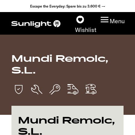
Escape the Everyday: Spare bis zu 3.600 € →
Menu
Wishlist
Mundi Remolc,
Modelle
S.L.
Konfigurator
Fahrzeugfinder
Händlersuche
Mundi Remolc,
Explore
S.L.