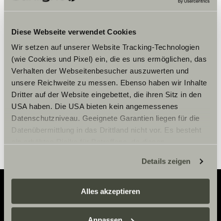
Bitte akzeptiere die Marketing-
Diese Webseite verwendet Cookies
Cookies, um die Inhalte zu sehen.
Wir setzen auf unserer Website Tracking-Technologien
(wie Cookies und Pixel) ein, die es uns ermöglichen, das
Verhalten der Webseitenbesucher auszuwerten und
Cookie-Einstellungen
unsere Reichweite zu messen. Ebenso haben wir Inhalte
Dritter auf der Website eingebettet, die ihren Sitz in den
USA haben. Die USA bieten kein angemessenes
Datenschutzniveau. Geeignete Garantien liegen für die
Datenübermittlung in das Drittland nicht vor. Es besteht
ein erhöhtes Risiko für Betroffene, da diesen
möglicherweise keine Rechtsbehelfsmöglichkeiten
Details zeigen
zustehen. Eingesetzte Dienstleister können Daten für
eigene Zwecke verarbeiten und mit anderen Daten
zusammenführen. Weitere Informationen finden Sie hier:
Alles akzeptieren
Datenschutzerklärung
/
Datenschutzerklärung
Adventure
Sunlight Business
. Akzeptieren Sie oder wählen Sie
Anpassen