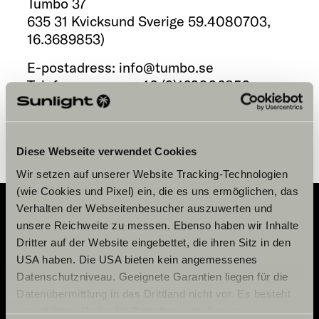
Tumbo 37
635 31
Kvicksund
Sverige
59.4080703
,
16.3689853
)
E-postadress:
info@tumbo.se
Telefonnummer:
+46 (0)162006850
Begär ett möte
Spara i kalendern
Diese Webseite verwendet Cookies
Wir setzen auf unserer Website Tracking-Technologien
(wie Cookies und Pixel) ein, die es uns ermöglichen, das
Verhalten der Webseitenbesucher auszuwerten und
unsere Reichweite zu messen. Ebenso haben wir Inhalte
Adventure
Dritter auf der Website eingebettet, die ihren Sitz in den
USA haben. Die USA bieten kein angemessenes
Now.
Datenschutzniveau. Geeignete Garantien liegen für die
Datenübermittlung in das Drittland nicht vor. Es besteht
ein erhöhtes Risiko für Betroffene, da diesen