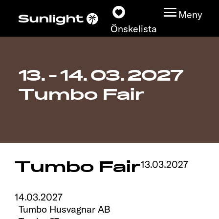
Meny
Önskelista
13. - 14. 03. 2027
Modeller
Tumbo Fair
Konfigurator
Find din Sunlight
Hitta återförsäljare
Tumbo Fair
13.03.2027
Upptäck
14.03.2027
Tumbo Husvagnar AB
Service