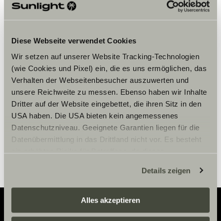
Diese Webseite verwendet Cookies
Bitte akzeptiere die Marketing-
Wir setzen auf unserer Website Tracking-Technologien
Cookies, um die Inhalte zu sehen.
(wie Cookies und Pixel) ein, die es uns ermöglichen, das
Verhalten der Webseitenbesucher auszuwerten und
unsere Reichweite zu messen. Ebenso haben wir Inhalte
Cookie-Einstellungen
Dritter auf der Website eingebettet, die ihren Sitz in den
USA haben. Die USA bieten kein angemessenes
Datenschutzniveau. Geeignete Garantien liegen für die
Datenübermittlung in das Drittland nicht vor. Es besteht
ein erhöhtes Risiko für Betroffene, da diesen
möglicherweise keine Rechtsbehelfsmöglichkeiten
Details zeigen
zustehen. Eingesetzte Dienstleister können Daten für
eigene Zwecke verarbeiten und mit anderen Daten
zusammenführen. Weitere Informationen finden Sie hier:
Alles akzeptieren
Datenschutzerklärung
/
Datenschutzerklärung