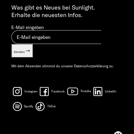
info@sunlight.de
Was gibt es Neues bei Sunlight.
Erhalte die neuesten Infos.
E-Mail eingeben
Senden
Mit dem Absenden stimmst du unserer
Datenschutzerklärung
zu.
Instagram
Facebook
Youtube
LinkedIn
Spotify
TikTok