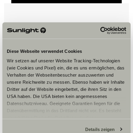
Veuillez accepter les cookies pour
afficher le contenu.
Diese Webseite verwendet Cookies
Paramètre des cookies
Wir setzen auf unserer Website Tracking-Technologien
(wie Cookies und Pixel) ein, die es uns ermöglichen, das
Verhalten der Webseitenbesucher auszuwerten und
unsere Reichweite zu messen. Ebenso haben wir Inhalte
Dritter auf der Website eingebettet, die ihren Sitz in den
USA haben. Die USA bieten kein angemessenes
Datenschutzniveau. Geeignete Garantien liegen für die
Horaires d'ouverture
Datenübermittlung in das Drittland nicht vor. Es besteht
ein erhöhtes Risiko für Betroffene, da diesen
L : 14h – 18h30
möglicherweise keine Rechtsbehelfsmöglichkeiten
J – V : 9h – 12h / 14h – 18h30
Details zeigen
zustehen. Eingesetzte Dienstleister können Daten für
S : 9h – 12h