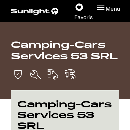
Menu
Favoris
Camping-Cars
Nos modèles
Services 53 SRL
Configurateur
Recherchez votre
Sunlight
Nos concessionnaires
Camping-Cars
Services 53
Découvrir
SRL