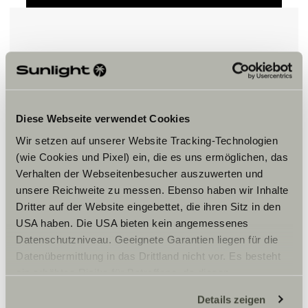
Veuillez accepter les cookies pour
afficher le contenu.
Diese Webseite verwendet Cookies
Paramètre des cookies
Wir setzen auf unserer Website Tracking-Technologien
(wie Cookies und Pixel) ein, die es uns ermöglichen, das
Verhalten der Webseitenbesucher auszuwerten und
unsere Reichweite zu messen. Ebenso haben wir Inhalte
Dritter auf der Website eingebettet, die ihren Sitz in den
USA haben. Die USA bieten kein angemessenes
Datenschutzniveau. Geeignete Garantien liegen für die
Horaires d'ouverture
Datenübermittlung in das Drittland nicht vor. Es besteht
ein erhöhtes Risiko für Betroffene, da diesen
L : 14h – 18h30
möglicherweise keine Rechtsbehelfsmöglichkeiten
J – V : 9h – 12h / 14h – 18h30
Details zeigen
zustehen. Eingesetzte Dienstleister können Daten für
S : 9h – 12h