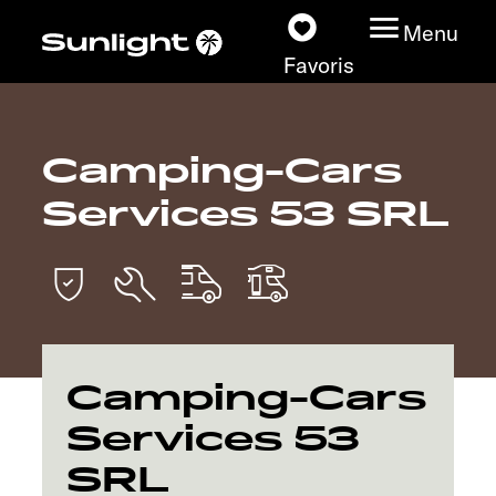
Menu
Favoris
Camping-Cars
Nos modèles
Services 53 SRL
Configurateur
Recherchez votre
Sunlight
Nos concessionnaires
Camping-Cars
Services 53
Découvrir
SRL