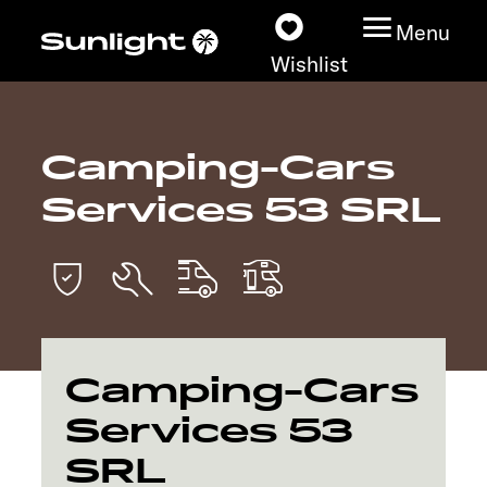
Menu
Wishlist
Camping-Cars
Models
Services 53 SRL
Configurator
Vehicle Guide
Dealerslocator
Camping-Cars
Explore
Services 53
SRL
Service