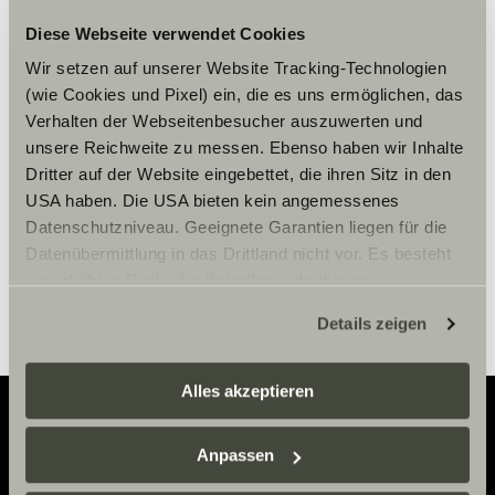
Diese Webseite verwendet Cookies
Please accept marketing-
Wir setzen auf unserer Website Tracking-Technologien
cookies to use this function.
(wie Cookies und Pixel) ein, die es uns ermöglichen, das
Verhalten der Webseitenbesucher auszuwerten und
unsere Reichweite zu messen. Ebenso haben wir Inhalte
Cookie Settings
Dritter auf der Website eingebettet, die ihren Sitz in den
USA haben. Die USA bieten kein angemessenes
Datenschutzniveau. Geeignete Garantien liegen für die
Datenübermittlung in das Drittland nicht vor. Es besteht
ein erhöhtes Risiko für Betroffene, da diesen
möglicherweise keine Rechtsbehelfsmöglichkeiten
Details zeigen
zustehen. Eingesetzte Dienstleister können Daten für
eigene Zwecke verarbeiten und mit anderen Daten
zusammenführen. Weitere Informationen finden Sie hier:
Alles akzeptieren
Datenschutzerklärung
/
Datenschutzerklärung
Sunlight Business
. Akzeptieren Sie oder wählen Sie
Anpassen
Adventure
einzelne Cookies/Dienste in den Einstellungen aus,
erteilen Sie uns Ihre Einwilligung zur Verarbeitung Ihrer