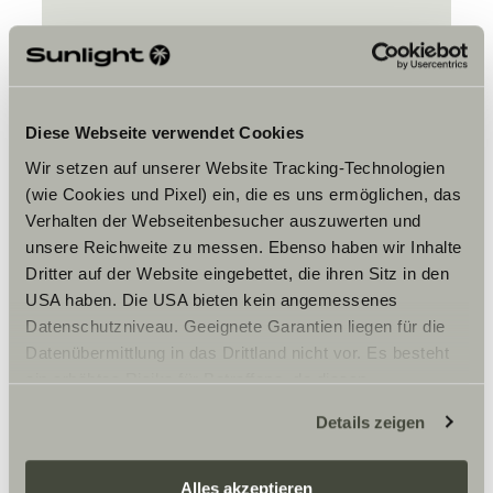
Diese Webseite verwendet Cookies
Wir setzen auf unserer Website Tracking-Technologien
Bitte akzeptiere die Marketing-
(wie Cookies und Pixel) ein, die es uns ermöglichen, das
Cookies, um die Inhalte zu sehen.
Verhalten der Webseitenbesucher auszuwerten und
unsere Reichweite zu messen. Ebenso haben wir Inhalte
Dritter auf der Website eingebettet, die ihren Sitz in den
Cookie-Einstellungen
USA haben. Die USA bieten kein angemessenes
Datenschutzniveau. Geeignete Garantien liegen für die
Datenübermittlung in das Drittland nicht vor. Es besteht
ein erhöhtes Risiko für Betroffene, da diesen
möglicherweise keine Rechtsbehelfsmöglichkeiten
Details zeigen
zustehen. Eingesetzte Dienstleister können Daten für
eigene Zwecke verarbeiten und mit anderen Daten
zusammenführen. Weitere Informationen finden Sie hier:
Alles akzeptieren