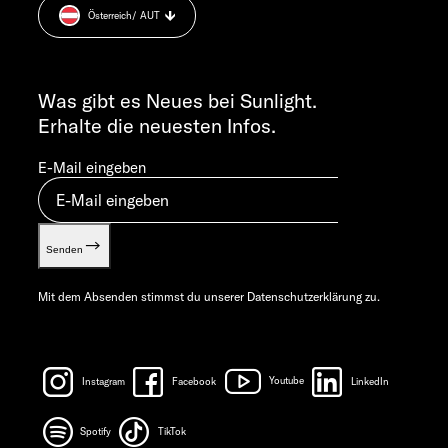
MO-DO 7:30 – 12:00 UND 13:00 – 16:00 UHR
Österreich
/ AUT
Cookie Consent
FR 7:30 – 12:00 UHR
Gewichts­informationen
ALLGEMEINE ANFRAGEN
Let’s play!
info@sunlight.de
Was gibt es Neues bei Sunlight.
Erhalte die neuesten Infos.
E-Mail eingeben
Senden
Mit dem Absenden stimmst du unserer
Datenschutzerklärung
zu.
Instagram
Facebook
Youtube
LinkedIn
Spotify
TikTok