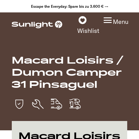
Escape the Everyday: Spare bis zu 3.600 € →
Menu
Wishlist
Macard Loisirs /
Modelle
Dumon Camper
Konfigurator
31 Pinsaguel
Fahrzeugfinder
Händlersuche
Explore
Macard Loisirs