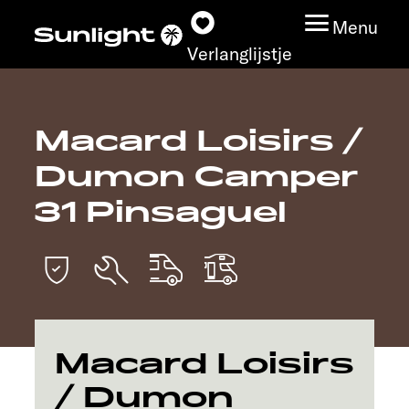
Menu
Verlanglijstje
Macard Loisirs /
Modeloverzicht
Dumon Camper
Configurator
31 Pinsaguel
Vind jouw Sunlight
Vind jouw dealer
Ontdek
Macard Loisirs
/ Dumon
Service