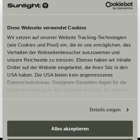
Diese Webseite verwendet Cookies
Wir setzen auf unserer Website Tracking-Technologien
(wie Cookies und Pixel) ein, die es uns ermöglichen, das
Accepteer marketing-cookies om
Verhalten der Webseitenbesucher auszuwerten und
de tour te bekijken.
unsere Reichweite zu messen. Ebenso haben wir Inhalte
Dritter auf der Website eingebettet, die ihren Sitz in den
USA haben. Die USA bieten kein angemessenes
Cookie-instellingen
Datenschutzniveau. Geeignete Garantien liegen für die
Datenübermittlung in das Drittland nicht vor. Es besteht
ein erhöhtes Risiko für Betroffene, da diesen
möglicherweise keine Rechtsbehelfsmöglichkeiten
Details zeigen
zustehen. Eingesetzte Dienstleister können Daten für
eigene Zwecke verarbeiten und mit anderen Daten
zusammenführen. Weitere Informationen finden Sie hier:
Alles akzeptieren
Datenschutzerklärung
/
Datenschutzerklärung