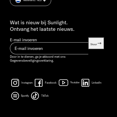
Nederland
/ NLD
Informatie over het gewicht.
VR 7:30 - 12:00 UUR
INFO SERVICE
info@sunlight.de
Wat is nieuw bij Sunlight.
Ontvang het laatste nieuws.
E-mail invoeren
Stuur
Door in te dienen, ga je akkoord met ons
Gegevensbeveiligingsverklaring.
Instagram
Facebook
Youtube
LinkedIn
Spotify
TikTok