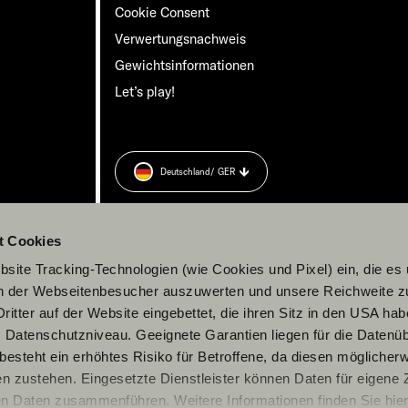
Cookie Consent
Verwertungsnachweis
Gewichts­informationen
Let’s play!
Deutschland
/ GER
rung
zu.
t Cookies
site Tracking-Technologien (wie Cookies und Pixel) ein, die es
en der Webseitenbesucher auszuwerten und unsere Reichweite 
ritter auf der Website eingebettet, die ihren Sitz in den USA ha
Datenschutzniveau. Geeignete Garantien liegen für die Datenüb
s besteht ein erhöhtes Risiko für Betroffene, da diesen möglicher
n zustehen. Eingesetzte Dienstleister können Daten für eigene
en Daten zusammenführen. Weitere Informationen finden Sie hier