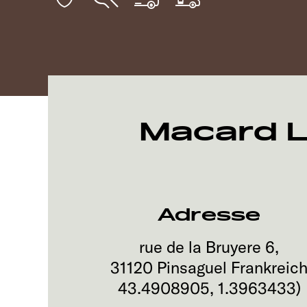
Macard L
Adresse
rue de la Bruyere 6,
31120
Pinsaguel
Frankreic
43.4908905
,
1.3963433
)