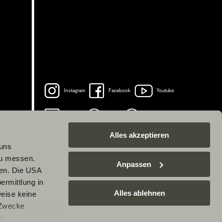
Instagram
Facebook
Youtube
LinkedIn
Spotify
TikTok
Alles akzeptieren
 uns
zu messen.
Anpassen
ben. Die USA
ermittlung in
Alles ablehnen
weise keine
 Zwecke
: