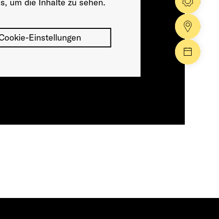
Konfig
s, um die Inhalte zu sehen.
Händle
Cookie-Einstellungen
Events