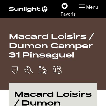
Menu
Favoris
Macard Loisirs /
Nos modèles
Dumon Camper
Configurateur
31 Pinsaguel
Recherchez votre
Sunlight
Nos concessionnaires
Macard Loisirs
Découvrir
/ Dumon