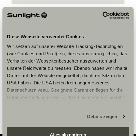
Diese Webseite verwendet Cookies
Wir setzen auf unserer Website Tracking-Technologien
Veuillez accepter les cookies pour
(wie Cookies und Pixel) ein, die es uns ermöglichen, das
afficher le contenu.
Verhalten der Webseitenbesucher auszuwerten und
unsere Reichweite zu messen. Ebenso haben wir Inhalte
Dritter auf der Website eingebettet, die ihren Sitz in den
Paramètre des cookies
USA haben. Die USA bieten kein angemessenes
Datenschutzniveau. Geeignete Garantien liegen für die
Datenübermittlung in das Drittland nicht vor. Es besteht
ein erhöhtes Risiko für Betroffene, da diesen
möglicherweise keine Rechtsbehelfsmöglichkeiten
Details zeigen
zustehen. Eingesetzte Dienstleister können Daten für
eigene Zwecke verarbeiten und mit anderen Daten
zusammenführen. Weitere Informationen finden Sie hier:
Alles akzeptieren