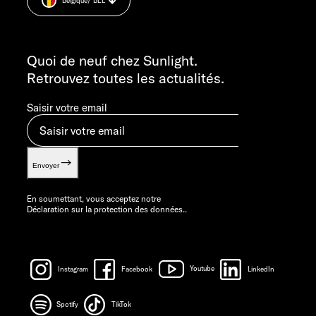
Belgique
/ BEL
Informations sur le poids.
LE VENDREDI : 7H30 - 12H00
INFORMATION
info@sunlight.de
Quoi de neuf chez Sunlight.
Retrouvez toutes les actualités.
Saisir votre email
Envoyer
En soumettant, vous acceptez notre
Déclaration sur la protection des données.
.
Instagram
Facebook
Youtube
LinkedIn
Spotify
TikTok