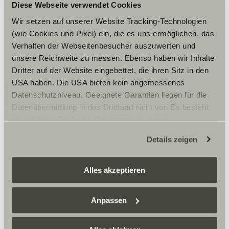
Diese Webseite verwendet Cookies
Wir setzen auf unserer Website Tracking-Technologien
(wie Cookies und Pixel) ein, die es uns ermöglichen, das
Verhalten der Webseitenbesucher auszuwerten und
unsere Reichweite zu messen. Ebenso haben wir Inhalte
Dritter auf der Website eingebettet, die ihren Sitz in den
USA haben. Die USA bieten kein angemessenes
Datenschutzniveau. Geeignete Garantien liegen für die
Datenübermittlung in das Drittland nicht vor. Es besteht
ein erhöhtes Risiko für Betroffene, da diesen
möglicherweise keine Rechtsbehelfsmöglichkeiten
Details zeigen
zustehen. Eingesetzte Dienstleister können Daten für
eigene Zwecke verarbeiten und mit anderen Daten
zusammenführen. Weitere Informationen finden Sie hier:
Alles akzeptieren
Datenschutzerklärung
/
Datenschutzerklärung
Sunlight Business
. Akzeptieren Sie oder wählen Sie
Anpassen
einzelne Cookies/Dienste in den Einstellungen aus,
erteilen Sie uns Ihre Einwilligung zur Verarbeitung Ihrer