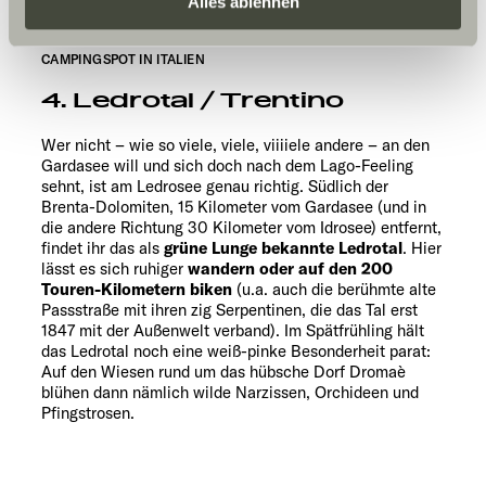
Daten zu den genannten Zwecken. Die Einwilligung ist
Alles ablehnen
freiwillig, für den Besuch der Website nicht erforderlich
und kann jederzeit über die Einstellungen widerrufen
CAMPINGSPOT IN ITALIEN
werden. Klicken Sie auf Ablehnen, werden nur die
4. Ledrotal / Trentino
notwendigen Cookies auf der Webseite gesetzt, die für
den störungsfreien Betrieb der Webseite und die
Wer nicht – wie so viele, viele, viiiiele andere – an den
Ermöglichung der Seitennavigation erforderlich sind.
Gardasee will und sich doch nach dem Lago-Feeling
sehnt, ist am Ledrosee genau richtig. Südlich der
Brenta-Dolomiten, 15 Kilometer vom Gardasee (und in
die andere Richtung 30 Kilometer vom Idrosee) entfernt,
findet ihr das als
grüne Lunge bekannte Ledrotal
. Hier
lässt es sich ruhiger
wandern oder auf den 200
Touren-Kilometern biken
(u.a. auch die berühmte alte
Passstraße mit ihren zig Serpentinen, die das Tal erst
1847 mit der Außenwelt verband). Im Spätfrühling hält
das Ledrotal noch eine weiß-pinke Besonderheit parat:
Auf den Wiesen rund um das hübsche Dorf Dromaè
blühen dann nämlich wilde Narzissen, Orchideen und
Pfingstrosen.