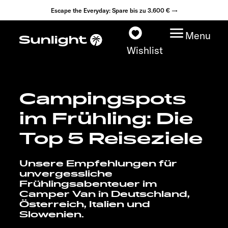
Escape the Everyday: Spare bis zu 3.600 € →
Menu
Wishlist
Campingspots
Modelle
im Frühling: Die
Konfigurator
Top 5 Reiseziele
Fahrzeugfinder
Unsere Empfehlungen für
unvergessliche
Frühlingsabenteuer im
Händlersuche
Camper Van in Deutschland,
Österreich, Italien und
Explore
Slowenien.