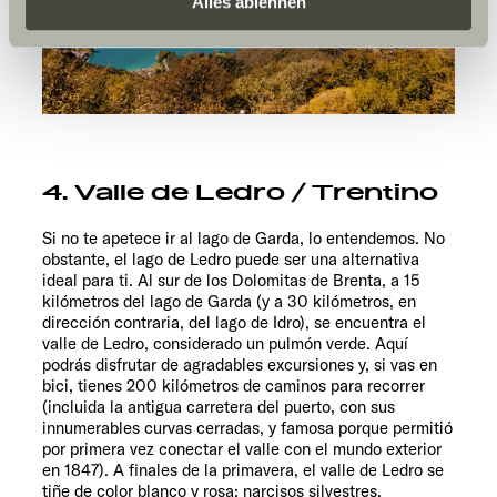
Daten zu den genannten Zwecken. Die Einwilligung ist
Alles ablehnen
freiwillig, für den Besuch der Website nicht erforderlich
und kann jederzeit über die Einstellungen widerrufen
werden. Klicken Sie auf Ablehnen, werden nur die
notwendigen Cookies auf der Webseite gesetzt, die für
den störungsfreien Betrieb der Webseite und die
Ermöglichung der Seitennavigation erforderlich sind.
4. Valle de Ledro / Trentino
Si no te apetece ir al lago de Garda, lo entendemos. No
obstante, el lago de Ledro puede ser una alternativa
ideal para ti. Al sur de los Dolomitas de Brenta, a 15
kilómetros del lago de Garda (y a 30 kilómetros, en
dirección contraria, del lago de Idro), se encuentra el
valle de Ledro, considerado un pulmón verde. Aquí
podrás disfrutar de agradables excursiones y, si vas en
bici, tienes 200 kilómetros de caminos para recorrer
(incluida la antigua carretera del puerto, con sus
innumerables curvas cerradas, y famosa porque permitió
por primera vez conectar el valle con el mundo exterior
en 1847). A finales de la primavera, el valle de Ledro se
tiñe de color blanco y rosa: narcisos silvestres,