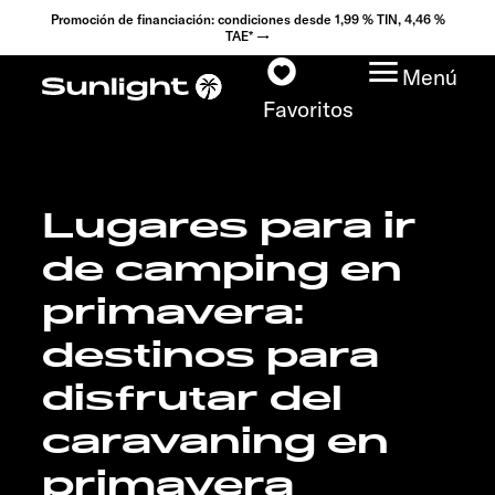
Promoción de financiación: condiciones desde 1,99 % TIN, 4,46 %
TAE* →
Menú
Favoritos
Lugares para ir
Modelos
de camping en
Configurador
primavera:
Encuentra tu Sunlight
destinos para
disfrutar del
Búsqueda de
concesionarios
caravaning en
primavera
Descubrir