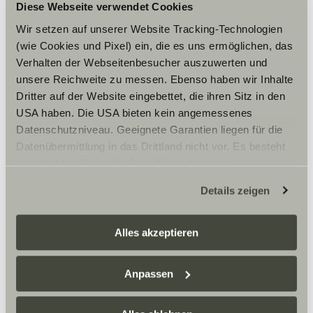
Diese Webseite verwendet Cookies
Wir setzen auf unserer Website Tracking-Technologien
(wie Cookies und Pixel) ein, die es uns ermöglichen, das
Verhalten der Webseitenbesucher auszuwerten und
unsere Reichweite zu messen. Ebenso haben wir Inhalte
Dritter auf der Website eingebettet, die ihren Sitz in den
USA haben. Die USA bieten kein angemessenes
Datenschutzniveau. Geeignete Garantien liegen für die
Datenübermittlung in das Drittland nicht vor. Es besteht
ein erhöhtes Risiko für Betroffene, da diesen
möglicherweise keine Rechtsbehelfsmöglichkeiten
Details zeigen
zustehen. Eingesetzte Dienstleister können Daten für
eigene Zwecke verarbeiten und mit anderen Daten
zusammenführen. Weitere Informationen finden Sie hier:
Alles akzeptieren
Datenschutzerklärung
/
Datenschutzerklärung
Sunlight Business
. Akzeptieren Sie oder wählen Sie
Anpassen
einzelne Cookies/Dienste in den Einstellungen aus,
erteilen Sie uns Ihre Einwilligung zur Verarbeitung Ihrer