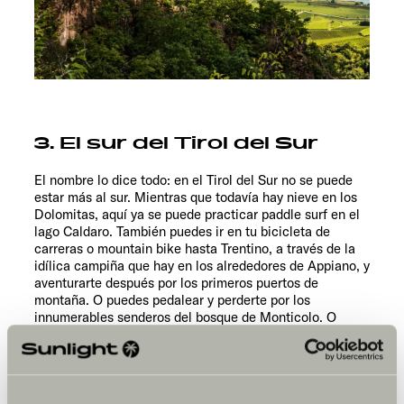
3. El sur del Tirol del Sur
El nombre lo dice todo: en el Tirol del Sur no se puede
estar más al sur. Mientras que todavía hay nieve en los
Dolomitas, aquí ya se puede practicar paddle surf en el
lago Caldaro. También puedes ir en tu bicicleta de
carreras o mountain bike hasta Trentino, a través de la
idílica campiña que hay en los alrededores de Appiano, y
aventurarte después por los primeros puertos de
montaña. O puedes pedalear y perderte por los
innumerables senderos del bosque de Monticolo. O
puedes caminar hasta las bodegas, que hay cerca de
Caldaro y Termeno, y degustar sus vinos. Por la noche,
puedes disfrutar de una copa al atardecer junto al lago
Caldaro, que, por cierto, es uno de los lagos más cálidos
de los Alpes…