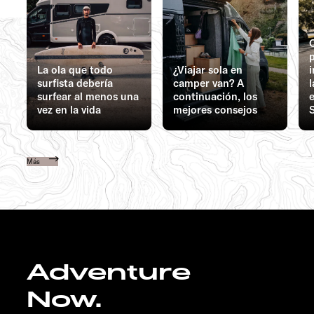
C
La ola que todo
¿Viajar sola en
surfista debería
camper van? A
surfear al menos una
continuación, los
e
vez en la vida
mejores consejos
Más
Adventure
Now.