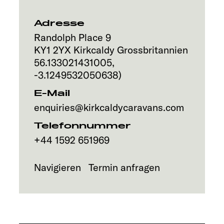
Service
Adresse
Randolph Place 9
KY1 2YX
Kirkcaldy
Grossbritannien
56.133021431005
,
-3.1249532050638
)
E-Mail
enquiries@kirkcaldycaravans.com
Telefonnummer
+44 1592 651969
Navigieren
Termin anfragen