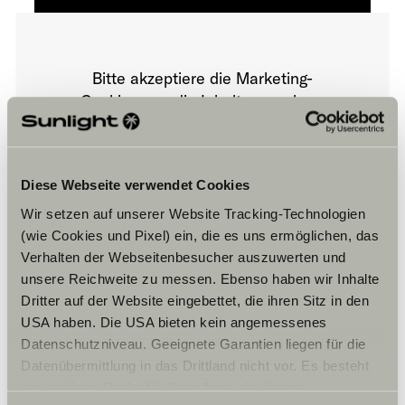
Bitte akzeptiere die Marketing-
Cookies, um die Inhalte zu sehen.
Cookie-Einstellungen
Diese Webseite verwendet Cookies
Wir setzen auf unserer Website Tracking-Technologien
(wie Cookies und Pixel) ein, die es uns ermöglichen, das
Verhalten der Webseitenbesucher auszuwerten und
unsere Reichweite zu messen. Ebenso haben wir Inhalte
Dritter auf der Website eingebettet, die ihren Sitz in den
USA haben. Die USA bieten kein angemessenes
Öffnungszeiten
Datenschutzniveau. Geeignete Garantien liegen für die
Datenübermittlung in das Drittland nicht vor. Es besteht
Monday 9am – 5.30pm
ein erhöhtes Risiko für Betroffene, da diesen
Tuesday 9.00am – 5.30pm