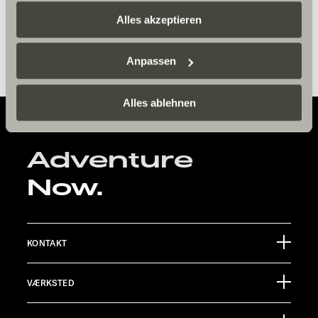
Saturday 10.00am – 5.00pm
zusammenführen. Weitere Informationen finden Sie hier:
Alles akzeptieren
Sunday – 12noon – 5.00pm
Datenschutzerklärung
/
Datenschutzerklärung
Sunlight Business
. Akzeptieren Sie oder wählen Sie
Anpassen
einzelne Cookies/Dienste in den Einstellungen aus,
erteilen Sie uns Ihre Einwilligung zur Verarbeitung Ihrer
Daten zu den genannten Zwecken. Die Einwilligung ist
Alles ablehnen
freiwillig, für den Besuch der Website nicht erforderlich
und kann jederzeit über die Einstellungen widerrufen
Adventure
werden. Klicken Sie auf Ablehnen, werden nur die
notwendigen Cookies auf der Webseite gesetzt, die für
Now.
den störungsfreien Betrieb der Webseite und die
Ermöglichung der Seitennavigation erforderlich sind.
KONTAKT
Sunlight GmbH
VÆRKSTED
Ölmühlestraße 6
88299 Leutkirch
Begivenhedskalender