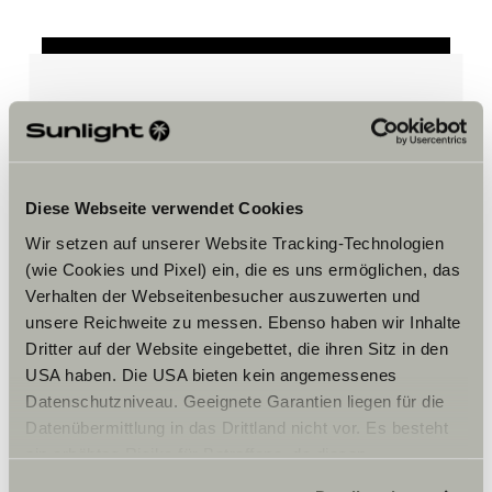
Hay que aceptar los cookies de
marketing para ver el contenido.
Diese Webseite verwendet Cookies
Ajustes de cookies
Wir setzen auf unserer Website Tracking-Technologien
(wie Cookies und Pixel) ein, die es uns ermöglichen, das
Verhalten der Webseitenbesucher auszuwerten und
unsere Reichweite zu messen. Ebenso haben wir Inhalte
Dritter auf der Website eingebettet, die ihren Sitz in den
USA haben. Die USA bieten kein angemessenes
Datenschutzniveau. Geeignete Garantien liegen für die
Datenübermittlung in das Drittland nicht vor. Es besteht
Horario
ein erhöhtes Risiko für Betroffene, da diesen
möglicherweise keine Rechtsbehelfsmöglichkeiten
Monday 9am – 5.30pm