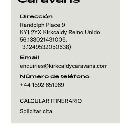
Servicio
Dirección
Randolph Place 9
KY1 2YX
Kirkcaldy
Reino Unido
56.133021431005
,
-3.1249532050638
)
Email
enquiries@kirkcaldycaravans.com
Número de teléfono
+44 1592 651969
CALCULAR ITINERARIO
Solicitar cita