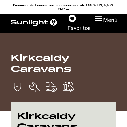
Promoción de financiación: condiciones desde 1,99 % TIN, 4,46 %
TAE* →
Menú
Favoritos
Kirkcaldy
Modelos
Caravans
Configurador
Encuentra tu Sunlight
Búsqueda de
concesionarios
Kirkcaldy
Caravans
Descubrir