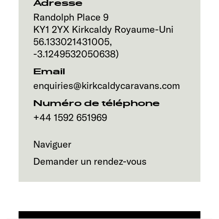
Service
Adresse
Randolph Place 9
KY1 2YX
Kirkcaldy
Royaume-Uni
56.133021431005
,
-3.1249532050638
)
Email
enquiries@kirkcaldycaravans.com
Numéro de téléphone
+44 1592 651969
Naviguer
Demander un rendez-vous