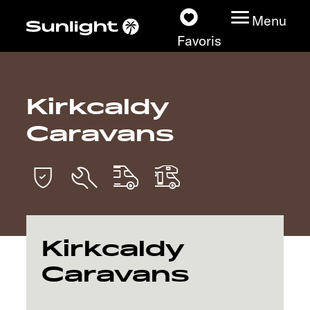
Menu
Favoris
Kirkcaldy
Nos modèles
Caravans
Configurateur
Recherchez votre
Sunlight
Nos concessionnaires
Kirkcaldy
Caravans
Découvrir