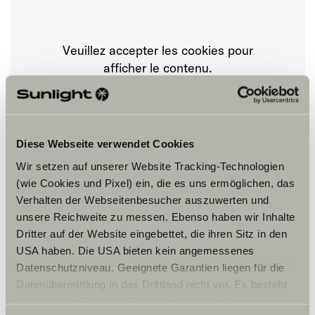
Veuillez accepter les cookies pour
afficher le contenu.
Paramètre des cookies
Diese Webseite verwendet Cookies
Wir setzen auf unserer Website Tracking-Technologien
(wie Cookies und Pixel) ein, die es uns ermöglichen, das
Verhalten der Webseitenbesucher auszuwerten und
unsere Reichweite zu messen. Ebenso haben wir Inhalte
Dritter auf der Website eingebettet, die ihren Sitz in den
Horaires d'ouverture
USA haben. Die USA bieten kein angemessenes
Datenschutzniveau. Geeignete Garantien liegen für die
Monday 9am – 5.30pm
Datenübermittlung in das Drittland nicht vor. Es besteht
Tuesday 9.00am – 5.30pm
ein erhöhtes Risiko für Betroffene, da diesen
Wednesday 9.00am – 5.30pm