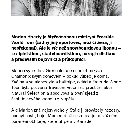
Marion Haerty je čtyřnásobnou mistryní Freeride
World Tour (žádný jiný sportovec, muž či žena, ji
nepřekonal). Ale je víc než snowboardovou ikonou –
je alpinistkou, skateboardistkou, paraglajdistkou –
a především bojovnicí a průkopnicí.
Marion vyrostla v Grenoblu, ale osm let nazývá
Chamonix svým domovem – pokud vůbec je doma.
Začínala se slopestyle a halfpipe, ovládla Freeride World
Tour, byla pozvána Travisem Ricem na prestižní akci
Natural Selection a absolvovala první sjezd z
šestitisícového vrcholu v Nepálu.
Ale Marion zná nejen vrcholy. Stále ji provázely nezdary,
pochybnosti, boje. Momentálně se zotavuje po vážném
poranění obličeje, které utrpěla v Kanadě.