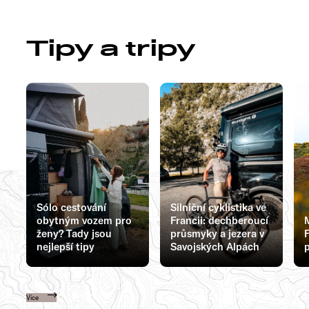
Tipy a tripy
Sólo cestování
Silniční cyklistika ve
obytným vozem pro
Francii: dechberoucí
ženy? Tady jsou
průsmyky a jezera v
F
nejlepší tipy
Savojských Alpách
p
Více