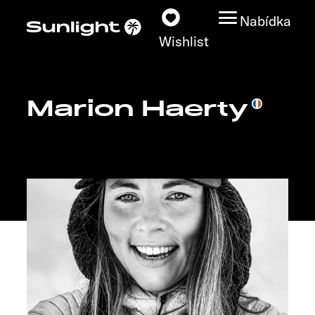
Nabídka
Wishlist
Marion Haerty
Modely
Vyhledávač vozidel
Vyhledávač prodejců
Prozkoumat
Servis