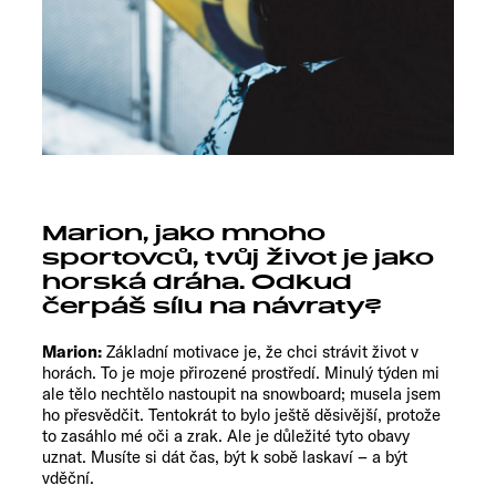
Marion, jako mnoho
sportovců, tvůj život je jako
horská dráha. Odkud
čerpáš sílu na návraty?
Marion:
Základní motivace je, že chci strávit život v
horách. To je moje přirozené prostředí. Minulý týden mi
ale tělo nechtělo nastoupit na snowboard; musela jsem
ho přesvědčit. Tentokrát to bylo ještě děsivější, protože
to zasáhlo mé oči a zrak. Ale je důležité tyto obavy
uznat. Musíte si dát čas, být k sobě laskaví – a být
vděční.