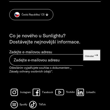
service@service.sunlight.de
Zásady ochrany osobních údajů
+49 7562 9870
Cookie Consent
PONDĚLÍ–ČTVRTEK 7.30–12.00 HOD. A 13.00–16.00 HOD.
Česká Republika
/ CS
Informace o hmotnosti
PÁTEK 7.30–12.00 HOD.
VŠEOBECNÉ DOTAZY
info@sunlight.de
Co je nového u Sunlightu?
Dostávejte nejnovější informace.
Zadejte e-mailovou adresu
Odeslat
Odesláním vyjadřujete souhlas s dokumentem „
Zásady ochrany osobních údajů
“.
Instagram
Facebook
Youtube
LinkedIn
Spotify
TikTok