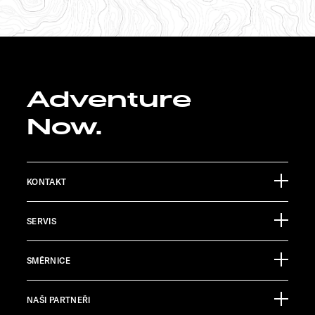
Adventure
Now.
KONTAKT
Sunlight GmbH
SERVIS
Ölmühlestraße 6
88299 Leutkirch
Informační materiály
Germany
SMĚRNICE
Pressroom
TECHNICKÝ ZÁKAZNICKÝ SERVIS
NAŠI PARTNEŘI
Impressum