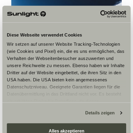
Diese Webseite verwendet Cookies
Wir setzen auf unserer Website Tracking-Technologien
(wie Cookies und Pixel) ein, die es uns ermöglichen, das
Verhalten der Webseitenbesucher auszuwerten und
unsere Reichweite zu messen. Ebenso haben wir Inhalte
Dritter auf der Website eingebettet, die ihren Sitz in den
USA haben. Die USA bieten kein angemessenes
Datenschutzniveau. Geeignete Garantien liegen für die
Byl to také důvod, proč jsi
Datenübermittlung in das Drittland nicht vor. Es besteht
založila Level Up?
ein erhöhtes Risiko für Betroffene, da diesen
Marion:
Rozhodně. Potřebujeme více žen ve sportu,
möglicherweise keine Rechtsbehelfsmöglichkeiten
Details zeigen
zejména těch, které nemají peníze, přátele ani zdroje. To
zustehen. Eingesetzte Dienstleister können Daten für
jsou pravé hranice, které je třeba překonat. Když jsem
eigene Zwecke verarbeiten und mit anderen Daten
byla mladá, musela jsem tvrdě bojovat finančně, abych
zusammenführen. Weitere Informationen finden Sie hier:
mohla sportovat profesionálně. Ale také vím, jak snadné
Alles akzeptieren