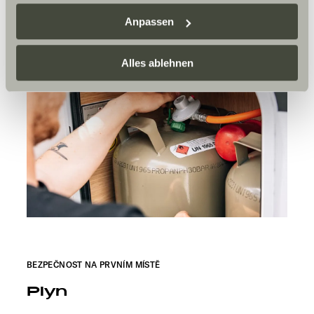
Sunlight Business
. Akzeptieren Sie oder wählen Sie
Anpassen
einzelne Cookies/Dienste in den Einstellungen aus,
erteilen Sie uns Ihre Einwilligung zur Verarbeitung Ihrer
Daten zu den genannten Zwecken. Die Einwilligung ist
Alles ablehnen
freiwillig, für den Besuch der Website nicht erforderlich
und kann jederzeit über die Einstellungen widerrufen
werden. Klicken Sie auf Ablehnen, werden nur die
notwendigen Cookies auf der Webseite gesetzt, die für
den störungsfreien Betrieb der Webseite und die
Ermöglichung der Seitennavigation erforderlich sind.
BEZPEČNOST NA PRVNÍM MÍSTĚ
Plyn