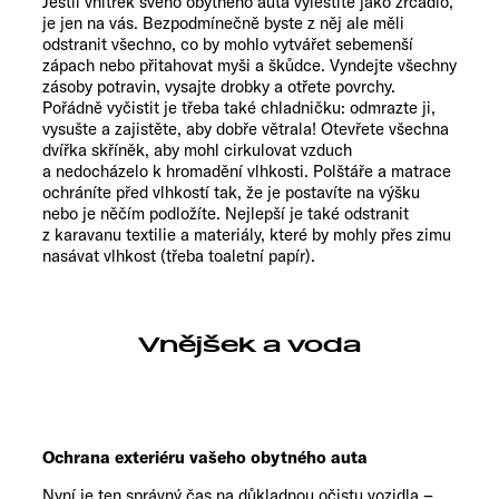
Jestli vnitřek svého obytného auta vyleštíte jako zrcadlo,
je jen na vás. Bezpodmínečně byste z něj ale měli
odstranit všechno, co by mohlo vytvářet sebemenší
zápach nebo přitahovat myši a škůdce. Vyndejte všechny
zásoby potravin, vysajte drobky a otřete povrchy.
Pořádně vyčistit je třeba také chladničku: odmrazte ji,
vysušte a zajistěte, aby dobře větrala! Otevřete všechna
dvířka skříněk, aby mohl cirkulovat vzduch
a nedocházelo k hromadění vlhkosti. Polštáře a matrace
ochráníte před vlhkostí tak, že je postavíte na výšku
nebo je něčím podložíte. Nejlepší je také odstranit
z karavanu textilie a materiály, které by mohly přes zimu
nasávat vlhkost (třeba toaletní papír).
Vnějšek a voda
Ochrana exteriéru vašeho obytného auta
Nyní je ten správný čas na důkladnou očistu vozidla –