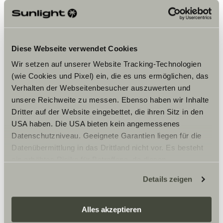
Diese Webseite verwendet Cookies
Wir setzen auf unserer Website Tracking-Technologien
(wie Cookies und Pixel) ein, die es uns ermöglichen, das
Verhalten der Webseitenbesucher auszuwerten und
ÚSPORA ENERGIE A PÉČE O BATERII
unsere Reichweite zu messen. Ebenso haben wir Inhalte
Dritter auf der Website eingebettet, die ihren Sitz in den
Elektřina
USA haben. Die USA bieten kein angemessenes
Vypněte všechny elektrické spotřebiče a odpojte přívod
Datenschutzniveau. Geeignete Garantien liegen für die
elektřiny a plynu. Palubní baterii je vhodné odpojit.
Datenübermittlung in das Drittland nicht vor. Es besteht
Předejdete tak jejímu pomalému vybíjení. Ale pozor: Než
ein erhöhtes Risiko für Betroffene, da diesen
ji odpojíte, znovu zkontrolujte, zda jsou všechny
spotřebiče vypnuté, a pak odpojte nejprve zápornou
möglicherweise keine Rechtsbehelfsmöglichkeiten
Details zeigen
a potom kladnou svorku! Parkujete-li obytné auto venku
zustehen. Eingesetzte Dienstleister können Daten für
nebo v chladné budově, je lepší baterii vyndat
eigene Zwecke verarbeiten und mit anderen Daten
a uskladnit ji při pokojové teplotě. To platí i pro
zusammenführen. Weitere Informationen finden Sie hier:
Alles akzeptieren
elektronické přístroje, které nepoužíváte – od fénů až po
chladničku.
Datenschutzerklärung
/
Datenschutzerklärung