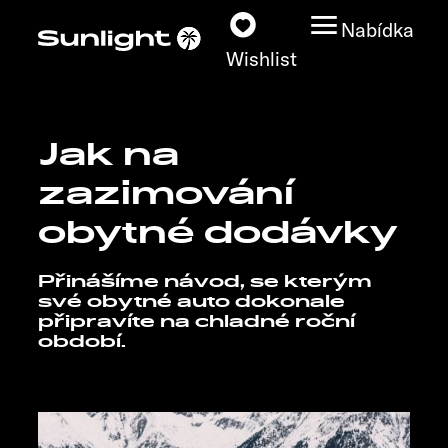
Nabídka
Wishlist
Jak na
Modely
zazimování
Vyhledávač vozidel
obytné dodávky
Vyhledávač prodejců
Přinášíme návod, se kterým
své obytné auto dokonale
připravíte na chladné roční
Prozkoumat
období.
Servis