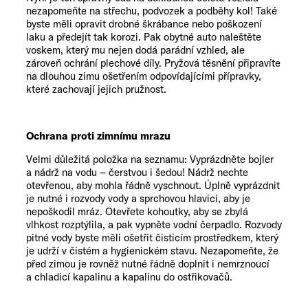
nezapomeňte na střechu, podvozek a podběhy kol! Také
byste měli opravit drobné škrábance nebo poškození
laku a předejít tak korozi. Pak obytné auto naleštěte
voskem, který mu nejen dodá parádní vzhled, ale
zároveň ochrání plechové díly. Pryžová těsnění připravíte
na dlouhou zimu ošetřením odpovídajícími přípravky,
které zachovají jejich pružnost.
Ochrana proti zimnímu mrazu
Velmi důležitá položka na seznamu: Vyprázdněte bojler
a nádrž na vodu – čerstvou i šedou! Nádrž nechte
otevřenou, aby mohla řádně vyschnout. Úplně vyprázdnit
je nutné i rozvody vody a sprchovou hlavici, aby je
nepoškodil mráz. Otevřete kohoutky, aby se zbylá
vlhkost rozptýlila, a pak vypněte vodní čerpadlo. Rozvody
pitné vody byste měli ošetřit čisticím prostředkem, který
je udrží v čistém a hygienickém stavu. Nezapomeňte, že
před zimou je rovněž nutné řádně doplnit i nemrznoucí
a chladicí kapalinu a kapalinu do ostřikovačů.