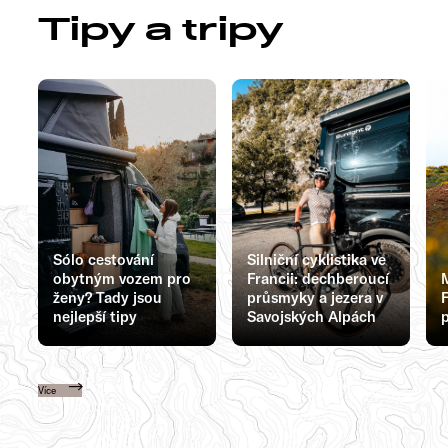
Tipy a tripy
Sólo cestování
Silniční cyklistika ve
obytným vozem pro
Francii: dechberoucí
ženy? Tady jsou
průsmyky a jezera v
F
nejlepší tipy
Savojských Alpách
p
Více