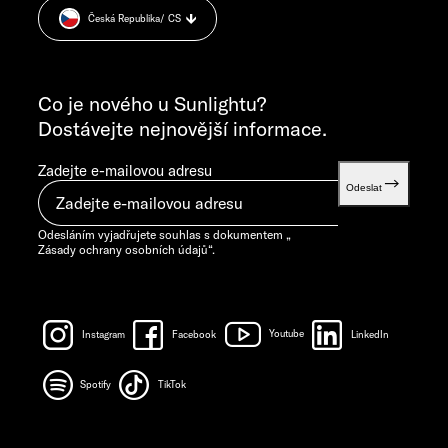
PONDĚLÍ–ČTVRTEK 7.30–12.00 HOD. A 13.00–16.00 HOD.
Česká Republika
/ CS
Informace o hmotnosti
PÁTEK 7.30–12.00 HOD.
VŠEOBECNÉ DOTAZY
info@sunlight.de
Co je nového u Sunlightu?
Dostávejte nejnovější informace.
Zadejte e-mailovou adresu
Odeslat
Odesláním vyjadřujete souhlas s dokumentem „
Zásady ochrany osobních údajů
“.
Instagram
Facebook
Youtube
LinkedIn
Spotify
TikTok