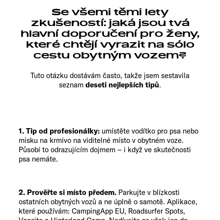
Se všemi těmi lety
zkušeností: jaká jsou tvá
hlavní doporučení pro ženy,
které chtějí vyrazit na sólo
cestu obytným vozem?
Tuto otázku dostávám často, takže jsem sestavila
seznam
deseti nejlepších tipů
.
1. Tip od profesionálky:
umístěte vodítko pro psa nebo
misku na krmivo na viditelné místo v obytném voze.
Působí to odrazujícím dojmem – i když ve skutečnosti
psa nemáte.
2. Prověřte si místo předem.
Parkujte v blízkosti
ostatních obytných vozů a ne úplně o samotě. Aplikace,
které používám: CampingApp EU, Roadsurfer Spots,