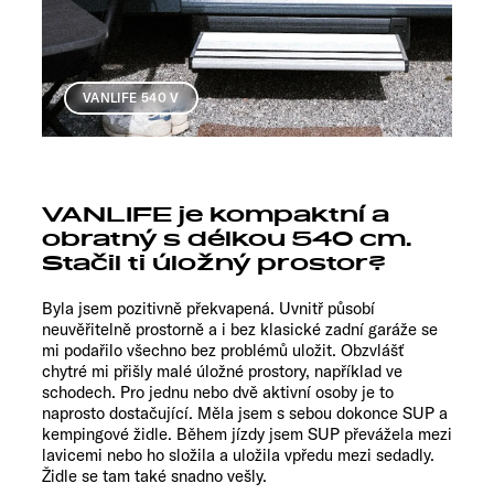
VANLIFE 540 V
VANLIFE je kompaktní a
obratný s délkou 540 cm.
Stačil ti úložný prostor?
Byla jsem pozitivně překvapená. Uvnitř působí
neuvěřitelně prostorně a i bez klasické zadní garáže se
mi podařilo všechno bez problémů uložit. Obzvlášť
chytré mi přišly malé úložné prostory, například ve
schodech. Pro jednu nebo dvě aktivní osoby je to
naprosto dostačující. Měla jsem s sebou dokonce SUP a
kempingové židle. Během jízdy jsem SUP převážela mezi
lavicemi nebo ho složila a uložila vpředu mezi sedadly.
Židle se tam také snadno vešly.