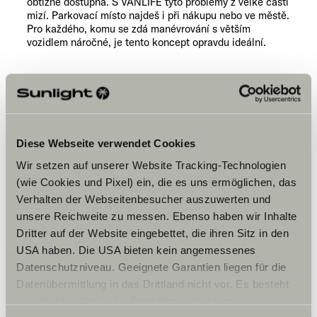
obtížně dostupná. S VANLIFE tyto problémy z velké části
mizí. Parkovací místo najdeš i při nákupu nebo ve městě.
Pro každého, komu se zdá manévrování s větším
vozidlem náročné, je tento koncept opravdu ideální.
Některá moje oblíbená
místa se stala s větším
Diese Webseite verwendet Cookies
vozidlem obtížně
Wir setzen auf unserer Website Tracking-Technologien
dostupná. S VANLIFE
(wie Cookies und Pixel) ein, die es uns ermöglichen, das
tyto problémy z velké
Verhalten der Webseitenbesucher auszuwerten und
části mizí.
unsere Reichweite zu messen. Ebenso haben wir Inhalte
Dritter auf der Website eingebettet, die ihren Sitz in den
USA haben. Die USA bieten kein angemessenes
Datenschutzniveau. Geeignete Garantien liegen für die
Datenübermittlung in das Drittland nicht vor. Es besteht
ein erhöhtes Risiko für Betroffene, da diesen