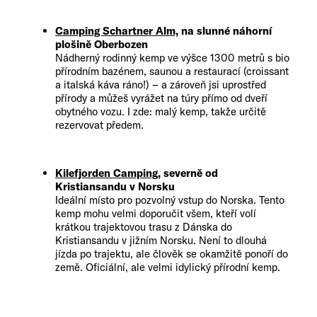
Camping Schartner Alm,
na slunné náhorní
plošině Oberbozen
Nádherný rodinný kemp ve výšce 1300 metrů s bio
přírodním bazénem, saunou a restaurací (croissant
a italská káva ráno!) – a zároveň jsi uprostřed
přírody a můžeš vyrážet na túry přímo od dveří
obytného vozu. I zde: malý kemp, takže určitě
rezervovat předem.
Kilefjorden Camping
, severně od
Kristiansandu v Norsku
Ideální místo pro pozvolný vstup do Norska. Tento
kemp mohu velmi doporučit všem, kteří volí
krátkou trajektovou trasu z Dánska do
Kristiansandu v jižním Norsku. Není to dlouhá
jízda po trajektu, ale člověk se okamžitě ponoří do
země. Oficiální, ale velmi idylický přírodní kemp.