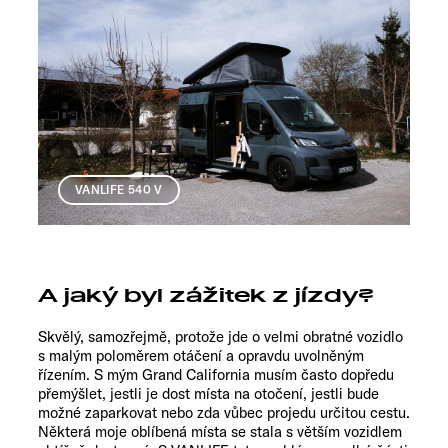
VANLIFE 540 V
A jaký byl zážitek z jízdy?
Skvělý, samozřejmě, protože jde o velmi obratné vozidlo
s malým poloměrem otáčení a opravdu uvolněným
řízením. S mým Grand California musím často dopředu
přemýšlet, jestli je dost místa na otočení, jestli bude
možné zaparkovat nebo zda vůbec projedu určitou cestu.
Některá moje oblíbená místa se stala s větším vozidlem