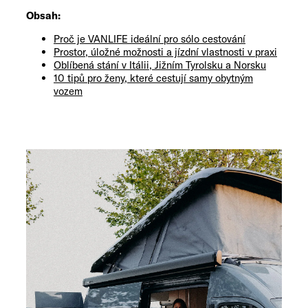
Obsah:
Proč je VANLIFE ideální pro sólo cestování
Prostor, úložné možnosti a jízdní vlastnosti v praxi
Oblíbená stání v Itálii, Jižním Tyrolsku a Norsku
10 tipů pro ženy, které cestují samy obytným
vozem