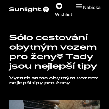
Nabídka
Wishlist
Sólo cestování
Modely
obytným vozem
Vyhledávač vozidel
pro ženy? Tady
jsou nejlepší tipy
Vyhledávač prodejců
Vyrazit sama obytným vozem:
Prozkoumat
nejlepší tipy pro ženy
Servis