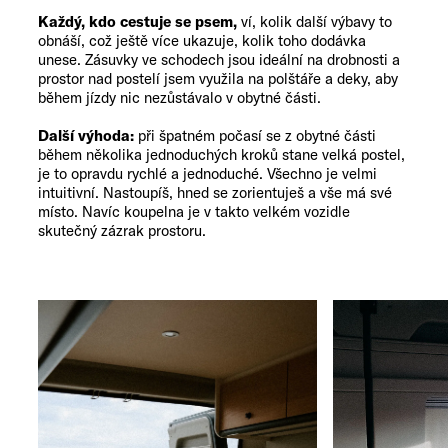
Každý, kdo cestuje se psem,
ví, kolik další výbavy to
obnáší, což ještě více ukazuje, kolik toho dodávka
unese. Zásuvky ve schodech jsou ideální na drobnosti a
prostor nad postelí jsem využila na polštáře a deky, aby
během jízdy nic nezůstávalo v obytné části.
Další výhoda:
při špatném počasí se z obytné části
během několika jednoduchých kroků stane velká postel,
je to opravdu rychlé a jednoduché. Všechno je velmi
intuitivní. Nastoupíš, hned se zorientuješ a vše má své
místo. Navíc koupelna je v takto velkém vozidle
skutečný zázrak prostoru.