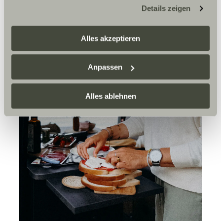
möglicherweise keine Rechtsbehelfsmöglichkeiten
Details zeigen
zustehen. Eingesetzte Dienstleister können Daten für
eigene Zwecke verarbeiten und mit anderen Daten
zusammenführen. Weitere Informationen finden Sie hier:
Alles akzeptieren
Datenschutzerklärung
/
Datenschutzerklärung
Sunlight Business
. Akzeptieren Sie oder wählen Sie
Anpassen
einzelne Cookies/Dienste in den Einstellungen aus,
erteilen Sie uns Ihre Einwilligung zur Verarbeitung Ihrer
Daten zu den genannten Zwecken. Die Einwilligung ist
Alles ablehnen
freiwillig, für den Besuch der Website nicht erforderlich
und kann jederzeit über die Einstellungen widerrufen
werden. Klicken Sie auf Ablehnen, werden nur die
notwendigen Cookies auf der Webseite gesetzt, die für
den störungsfreien Betrieb der Webseite und die
Ermöglichung der Seitennavigation erforderlich sind.