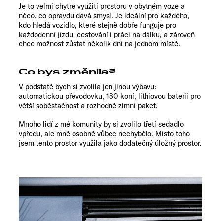
Je to velmi chytré využití prostoru v obytném voze a
něco, co opravdu dává smysl. Je ideální pro každého,
kdo hledá vozidlo, které stejně dobře funguje pro
každodenní jízdu, cestování i práci na dálku, a zároveň
chce možnost zůstat několik dní na jednom místě.
Co bys změnila?
V podstatě bych si zvolila jen jinou výbavu:
automatickou převodovku, 180 koní, lithiovou baterii pro
větší soběstačnost a rozhodně zimní paket.
Mnoho lidí z mé komunity by si zvolilo třetí sedadlo
vpředu, ale mně osobně vůbec nechybělo. Místo toho
jsem tento prostor využila jako dodatečný úložný prostor.