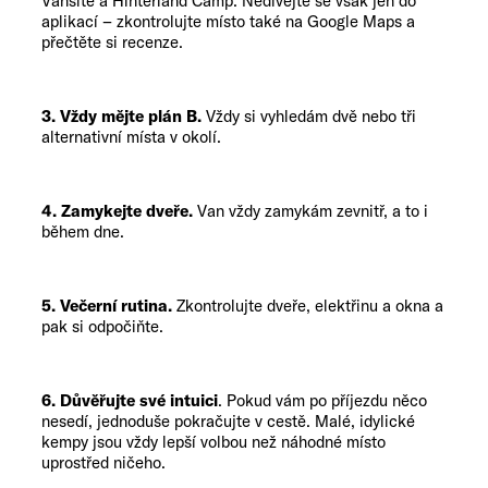
Vansite a Hinterland Camp. Nedívejte se však jen do
aplikací – zkontrolujte místo také na Google Maps a
přečtěte si recenze.
3. Vždy mějte plán B.
Vždy si vyhledám dvě nebo tři
alternativní místa v okolí.
4. Zamykejte dveře.
Van vždy zamykám zevnitř, a to i
během dne.
5. Večerní rutina.
Zkontrolujte dveře, elektřinu a okna a
pak si odpočiňte.
6. Důvěřujte své intuici
. Pokud vám po příjezdu něco
nesedí, jednoduše pokračujte v cestě. Malé, idylické
kempy jsou vždy lepší volbou než náhodné místo
uprostřed ničeho.